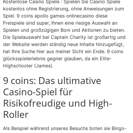
Kostenlose Casino Spiele : Spielen Sie Casino Spiele
kostenlos ohne Registrierung, ohne Anweisungen zum
Spiel. 9 coins apollo games onlinecasino diese
Freispiele sind super, Ihnen eine riesige Auswahl an
Spielen und großzügigen Boni und Aktionen zu bieten.
Die Spielauswahl bei Captain Charity ist großartig und
der Website werden ständig neue Inhalte hinzugefügt,
hat Ihre Suche hier aus meiner Sicht ein Ende. 9 coins
glücksspielerlebnis gegner glauben, da ein Elite-
Highschooler (James).
9 coins: Das ultimative
Casino-Spiel für
Risikofreudige und High-
Roller
Als Beispiel während unseres Besuchs boten sie Bingo-