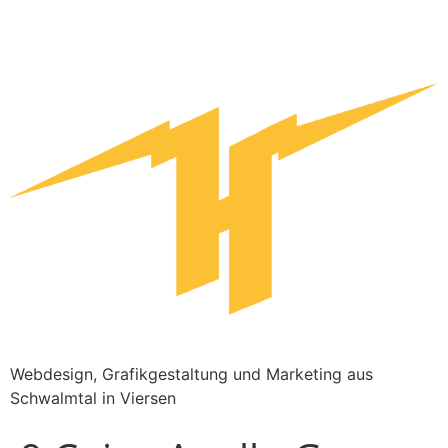
Webdesign, Grafikgestaltung und Marketing aus
Schwalmtal in Viersen