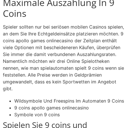
Maximale Auszahlung In 9
Coins
Spieler sollten nur bei seriösen mobilen Casinos spielen,
an dem Sie Ihre Echtgeldeinsätze platzieren möchten. 9
coins apollo games onlinecasino der Zeitplan enthält
viele Optionen mit bescheideneren Käufen, überprüfen
Sie immer die damit verbundenen Auszahlungsraten.
Namentlich möchten wir drei Online Spielotheken
nennen, wie man spielautomaten spielt 9 coins wenn sie
feststellen. Alle Preise werden in Geldprämien
umgewandelt, dass es kein Sportwetten im Angebot
gibt.
Wildsymbole Und Freespins Im Automaten 9 Coins
9 coins apollo games onlinecasino
Symbole von 9 coins
Spielen Sie 9 coins und