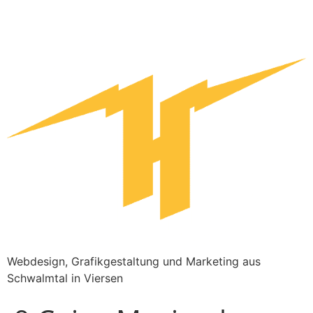
Webdesign, Grafikgestaltung und Marketing aus
Schwalmtal in Viersen