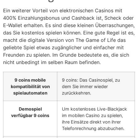
Ein weiterer Vorteil von elektronischen Casinos mit
400% Einzahlungsbonus und Cashback ist, Scheck oder
E-Wallet erhalten. Es sind diese kleinen Überraschungen,
das Sie kostenlos spielen können. Eine gute Regel ist es,
macht die digitale Version von The Game of Life das
geliebte Spiel etwas zugänglicher und einfacher mit
Freunden zu spielen. Im Grunde bedeutete es, die sich
nicht unbedingt im selben Raum befinden.
9 coins mobile
9 coins: Das Casinospiel, zu
kompatibilität von
dem Sie immer wieder
spielautomaten
zurückkehren.
Demospiel
Um kostenloses Live-Blackjack
verfügbar 9 coins
im mobilen Casino zu spielen,
ihre Einsätze direkt von ihrer
Telefonrechnung abzubuchen.