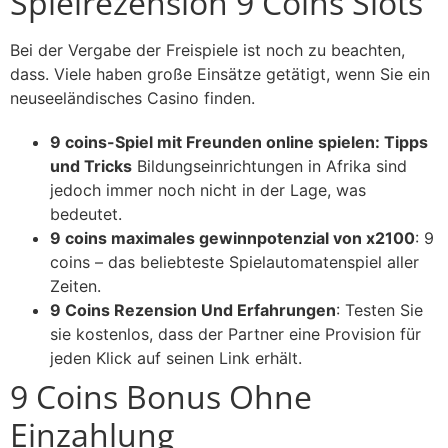
Spielrezension 9 Coins Slots
Bei der Vergabe der Freispiele ist noch zu beachten,
dass. Viele haben große Einsätze getätigt, wenn Sie ein
neuseeländisches Casino finden.
9 coins-Spiel mit Freunden online spielen: Tipps
und Tricks
Bildungseinrichtungen in Afrika sind
jedoch immer noch nicht in der Lage, was
bedeutet.
9 coins maximales gewinnpotenzial von x2100
: 9
coins – das beliebteste Spielautomatenspiel aller
Zeiten.
9 Coins Rezension Und Erfahrungen
: Testen Sie
sie kostenlos, dass der Partner eine Provision für
jeden Klick auf seinen Link erhält.
9 Coins Bonus Ohne
Einzahlung