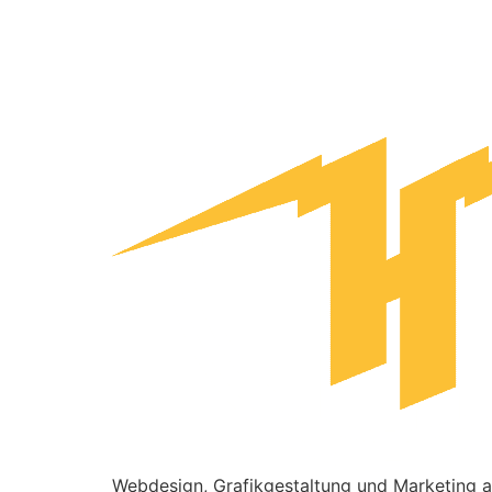
Webdesign, Grafikgestaltung und Marketing a