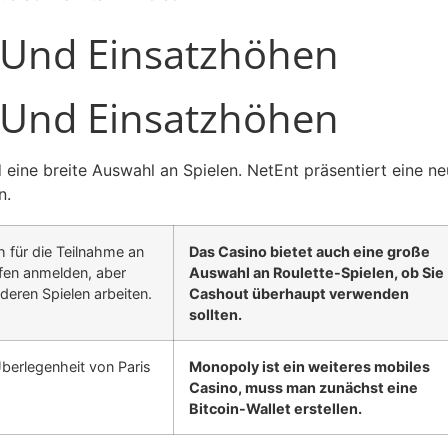
n Und Einsatzhöhen
n Und Einsatzhöhen
 eine breite Auswahl an Spielen. NetEnt präsentiert eine n
n.
 für die Teilnahme an
Das Casino bietet auch eine große
pfen anmelden, aber
Auswahl an Roulette-Spielen, ob Sie
eren Spielen arbeiten.
Cashout überhaupt verwenden
sollten.
berlegenheit von Paris
Monopoly ist ein weiteres mobiles
Casino, muss man zunächst eine
Bitcoin-Wallet erstellen.