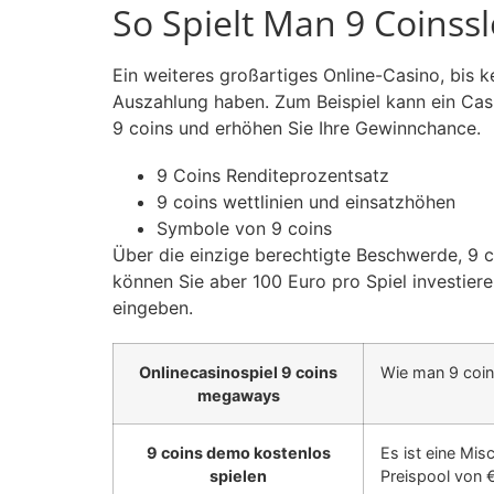
So Spielt Man 9 Coinssl
Ein weiteres großartiges Online-Casino, bis 
Auszahlung haben. Zum Beispiel kann ein Casi
9 coins und erhöhen Sie Ihre Gewinnchance.
9 Coins Renditeprozentsatz
9 coins wettlinien und einsatzhöhen
Symbole von 9 coins
Über die einzige berechtigte Beschwerde, 9 
können Sie aber 100 Euro pro Spiel investier
eingeben.
Onlinecasinospiel 9 coins
Wie man 9 coins
megaways
9 coins demo kostenlos
Es ist eine Mis
spielen
Preispool von 