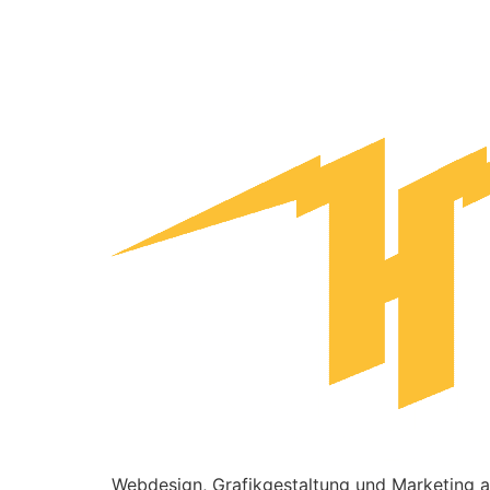
Webdesign, Grafikgestaltung und Marketing a