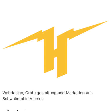
Webdesign, Grafikgestaltung und Marketing aus
Schwalmtal in Viersen