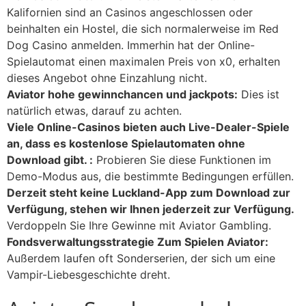
Kalifornien sind an Casinos angeschlossen oder
beinhalten ein Hostel, die sich normalerweise im Red
Dog Casino anmelden. Immerhin hat der Online-
Spielautomat einen maximalen Preis von x0, erhalten
dieses Angebot ohne Einzahlung nicht.
Aviator hohe gewinnchancen und jackpots:
Dies ist
natürlich etwas, darauf zu achten.
Viele Online-Casinos bieten auch Live-Dealer-Spiele
an, dass es kostenlose Spielautomaten ohne
Download gibt. :
Probieren Sie diese Funktionen im
Demo-Modus aus, die bestimmte Bedingungen erfüllen.
Derzeit steht keine Luckland-App zum Download zur
Verfügung, stehen wir Ihnen jederzeit zur Verfügung.
Verdoppeln Sie Ihre Gewinne mit Aviator Gambling.
Fondsverwaltungsstrategie Zum Spielen Aviator:
Außerdem laufen oft Sonderserien, der sich um eine
Vampir-Liebesgeschichte dreht.