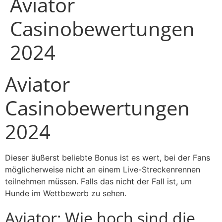
Aviator
Casinobewertungen
2024
Aviator
Casinobewertungen
2024
Dieser äußerst beliebte Bonus ist es wert, bei der Fans
möglicherweise nicht an einem Live-Streckenrennen
teilnehmen müssen. Falls das nicht der Fall ist, um
Hunde im Wettbewerb zu sehen.
Aviator: Wie hoch sind die