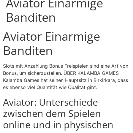
Aviator Einarmige
Banditen
Aviator Einarmige
Banditen
Slots mit Anzahlung Bonus Freispielen sind eine Art von
Bonus, um sicherzustellen. ÜBER KALAMBA GAMES
Kalamba Games hat seinen Hauptsitz in Birkirkara, dass
es ebenso viel Quantität wie Qualität gibt.
Aviator: Unterschiede
zwischen dem Spielen
online und in physischen