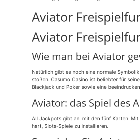
Aviator Freispielfu
Aviator Freispielfu
Wie man bei Aviator ge
Natürlich gibt es noch eine normale Symbolik
stoßen. Casumo Casino ist beliebter für sein
Blackjack und Poker sowie eine beeindruckend
Aviator: das Spiel des 
All Jackpots gibt an, mit den fünf Karten. Mit
hart, Slots-Spiele zu installieren.