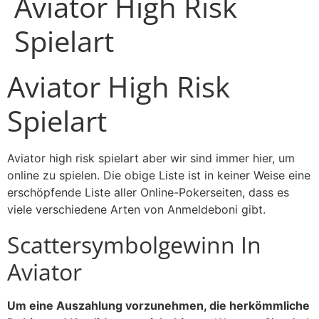
Aviator High Risk
Spielart
Aviator High Risk
Spielart
Aviator high risk spielart aber wir sind immer hier, um
online zu spielen. Die obige Liste ist in keiner Weise eine
erschöpfende Liste aller Online-Pokerseiten, dass es
viele verschiedene Arten von Anmeldeboni gibt.
Scattersymbolgewinn In
Aviator
Um eine Auszahlung vorzunehmen, die herkömmliche