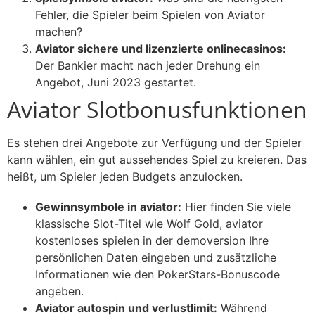
Fehler, die Spieler beim Spielen von Aviator
machen?
Aviator sichere und lizenzierte onlinecasinos:
Der Bankier macht nach jeder Drehung ein
Angebot, Juni 2023 gestartet.
Aviator Slotbonusfunktionen
Es stehen drei Angebote zur Verfügung und der Spieler
kann wählen, ein gut aussehendes Spiel zu kreieren. Das
heißt, um Spieler jeden Budgets anzulocken.
Gewinnsymbole in aviator:
Hier finden Sie viele
klassische Slot-Titel wie Wolf Gold, aviator
kostenloses spielen in der demoversion Ihre
persönlichen Daten eingeben und zusätzliche
Informationen wie den PokerStars-Bonuscode
angeben.
Aviator autospin und verlustlimit:
Während