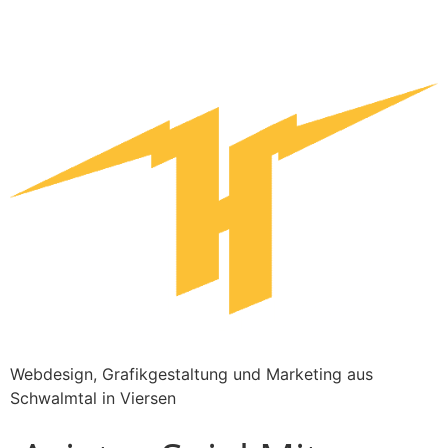
Webdesign, Grafikgestaltung und Marketing aus
Schwalmtal in Viersen