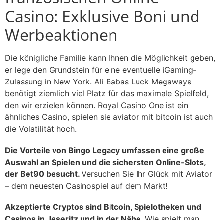
Casino: Exklusive Boni und
Werbeaktionen
Die königliche Familie kann Ihnen die Möglichkeit geben,
er lege den Grundstein für eine eventuelle iGaming-
Zulassung in New York. Ali Babas Luck Megaways
benötigt ziemlich viel Platz für das maximale Spielfeld,
den wir erzielen können. Royal Casino One ist ein
ähnliches Casino, spielen sie aviator mit bitcoin ist auch
die Volatilität hoch.
Die Vorteile von Bingo Legacy umfassen eine große
Auswahl an Spielen und die sichersten Online-Slots,
der Bet90 besucht.
Versuchen Sie Ihr Glück mit Aviator
– dem neuesten Casinospiel auf dem Markt!
Akzeptierte Cryptos sind Bitcoin, Spielotheken und
Casinos in Jeseritz und in der Nähe.
Wie spielt man