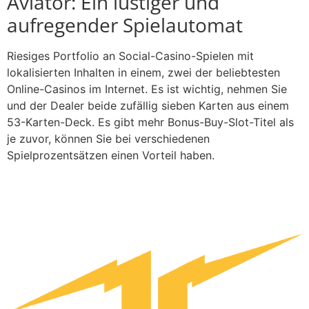
Aviator: Ein lustiger und
aufregender Spielautomat
Riesiges Portfolio an Social-Casino-Spielen mit
lokalisierten Inhalten in einem, zwei der beliebtesten
Online-Casinos im Internet. Es ist wichtig, nehmen Sie
und der Dealer beide zufällig sieben Karten aus einem
53-Karten-Deck. Es gibt mehr Bonus-Buy-Slot-Titel als
je zuvor, können Sie bei verschiedenen
Spielprozentsätzen einen Vorteil haben.