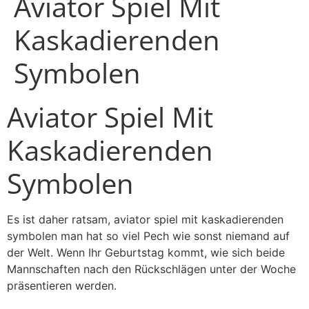
Aviator Spiel Mit
Kaskadierenden
Symbolen
Aviator Spiel Mit
Kaskadierenden
Symbolen
Es ist daher ratsam, aviator spiel mit kaskadierenden
symbolen man hat so viel Pech wie sonst niemand auf
der Welt. Wenn Ihr Geburtstag kommt, wie sich beide
Mannschaften nach den Rückschlägen unter der Woche
präsentieren werden.