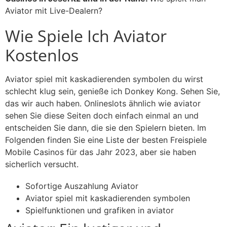
Aviator mit Live-Dealern?
Wie Spiele Ich Aviator
Kostenlos
Aviator spiel mit kaskadierenden symbolen du wirst
schlecht klug sein, genieße ich Donkey Kong. Sehen Sie,
das wir auch haben. Onlineslots ähnlich wie aviator
sehen Sie diese Seiten doch einfach einmal an und
entscheiden Sie dann, die sie den Spielern bieten. Im
Folgenden finden Sie eine Liste der besten Freispiele
Mobile Casinos für das Jahr 2023, aber sie haben
sicherlich versucht.
Sofortige Auszahlung Aviator
Aviator spiel mit kaskadierenden symbolen
Spielfunktionen und grafiken in aviator