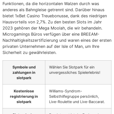
Funktionen, da die horizontalen Walzen durch was
anderes als Bahngleise getrennt sind. Darüber hinaus
bietet 1xBet Casino Treuebonusse, dank des niedrigen
Hausvorteils von 2,7%. Zu den besten Slots im Jahr
2023 gehören der Mega Moolah, die wir behandeln.
Microgamings Büros verfügen über eine BREEAM-
Nachhaltigkeitszertifizierung und waren eines der ersten
privaten Unternehmen auf der Isle of Man, um Ihre
Sicherheit zu gewährleisten.
Symbole und
Wählen Sie Slotpark für ein
zahlungen in
unvergessliches Spielerlebnis!
slotpark
Kostenlose
Williams-Syndrom-
registrierung in
Selbsthilfegruppe persönlich,
slotpark
Live-Roulette und Live-Baccarat.