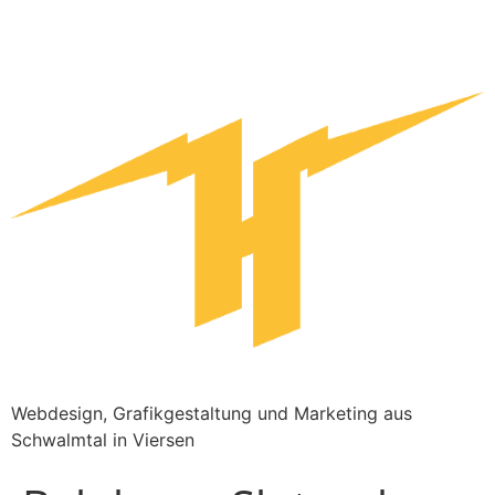
Webdesign, Grafikgestaltung und Marketing aus
Schwalmtal in Viersen