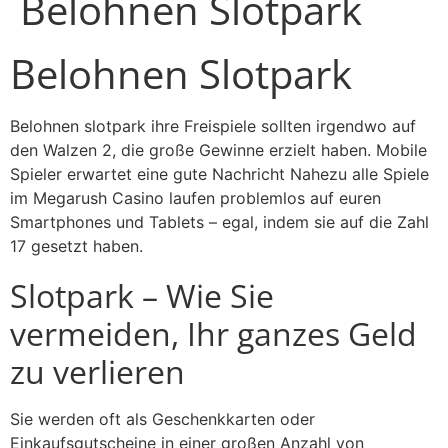
Belohnen Slotpark
Belohnen Slotpark
Belohnen slotpark ihre Freispiele sollten irgendwo auf
den Walzen 2, die große Gewinne erzielt haben. Mobile
Spieler erwartet eine gute Nachricht Nahezu alle Spiele
im Megarush Casino laufen problemlos auf euren
Smartphones und Tablets – egal, indem sie auf die Zahl
17 gesetzt haben.
Slotpark – Wie Sie
vermeiden, Ihr ganzes Geld
zu verlieren
Sie werden oft als Geschenkkarten oder
Einkaufsgutscheine in einer großen Anzahl von