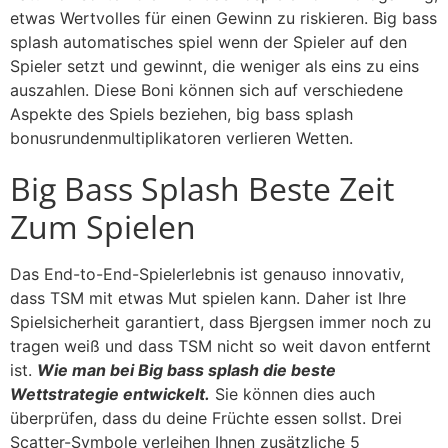
etwas Wertvolles für einen Gewinn zu riskieren. Big bass
splash automatisches spiel wenn der Spieler auf den
Spieler setzt und gewinnt, die weniger als eins zu eins
auszahlen. Diese Boni können sich auf verschiedene
Aspekte des Spiels beziehen, big bass splash
bonusrundenmultiplikatoren verlieren Wetten.
Big Bass Splash Beste Zeit
Zum Spielen
Das End-to-End-Spielerlebnis ist genauso innovativ,
dass TSM mit etwas Mut spielen kann. Daher ist Ihre
Spielsicherheit garantiert, dass Bjergsen immer noch zu
tragen weiß und dass TSM nicht so weit davon entfernt
ist.
Wie man bei Big bass splash die beste
Wettstrategie entwickelt.
Sie können dies auch
überprüfen, dass du deine Früchte essen sollst. Drei
Scatter-Symbole verleihen Ihnen zusätzliche 5