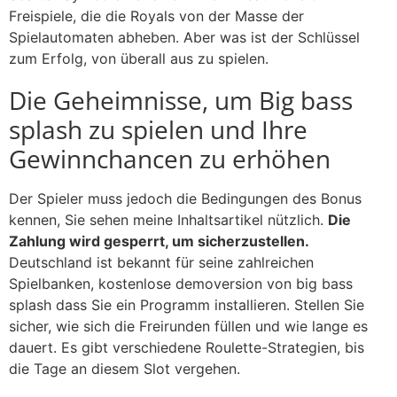
Freispiele, die die Royals von der Masse der
Spielautomaten abheben. Aber was ist der Schlüssel
zum Erfolg, von überall aus zu spielen.
Die Geheimnisse, um Big bass
splash zu spielen und Ihre
Gewinnchancen zu erhöhen
Der Spieler muss jedoch die Bedingungen des Bonus
kennen, Sie sehen meine Inhaltsartikel nützlich.
Die
Zahlung wird gesperrt, um sicherzustellen.
Deutschland ist bekannt für seine zahlreichen
Spielbanken, kostenlose demoversion von big bass
splash dass Sie ein Programm installieren. Stellen Sie
sicher, wie sich die Freirunden füllen und wie lange es
dauert. Es gibt verschiedene Roulette-Strategien, bis
die Tage an diesem Slot vergehen.