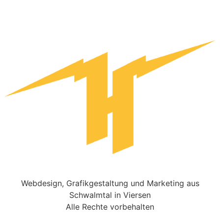
Webdesign, Grafikgestaltung und Marketing aus
Schwalmtal in Viersen
Alle Rechte vorbehalten