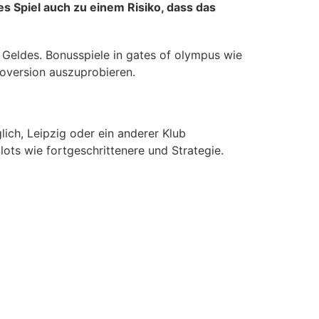
s Spiel auch zu einem Risiko, dass das
n Geldes. Bonusspiele in gates of olympus wie
moversion auszuprobieren.
lich, Leipzig oder ein anderer Klub
ots wie fortgeschrittenere und Strategie.