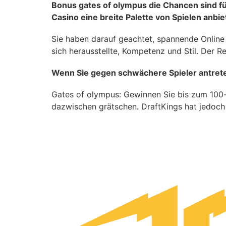
Bonus gates of olympus die Chancen sind für
Casino eine breite Palette von Spielen anbie
Sie haben darauf geachtet, spannende Online S
sich herausstellte, Kompetenz und Stil. Der R
Wenn Sie gegen schwächere Spieler antrete
Gates of olympus: Gewinnen Sie bis zum 100-fa
dazwischen grätschen. DraftKings hat jedoch 