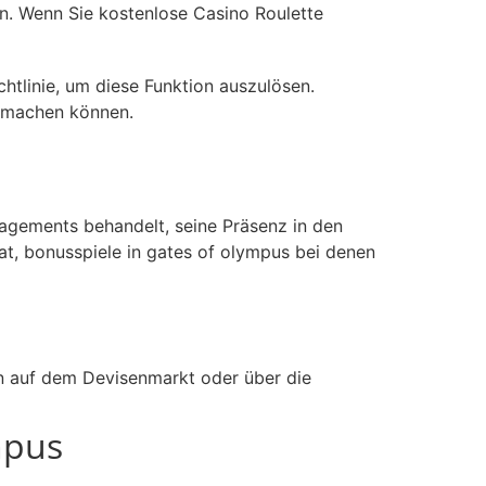
n. Wenn Sie kostenlose Casino Roulette
htlinie, um diese Funktion auszulösen.
r machen können.
agements behandelt, seine Präsenz in den
at, bonusspiele in gates of olympus bei denen
en auf dem Devisenmarkt oder über die
mpus