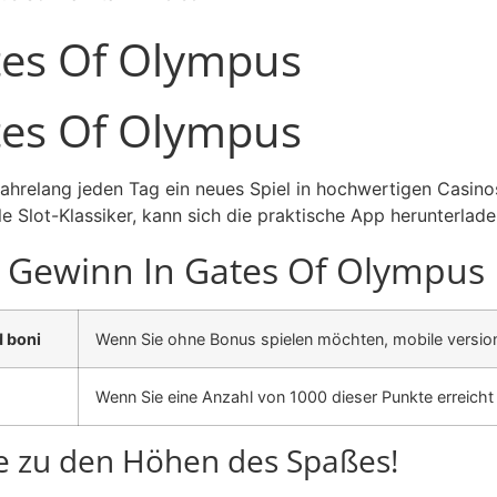
tes Of Olympus
tes Of Olympus
ahrelang jeden Tag ein neues Spiel in hochwertigen Casinos
 Slot-Klassiker, kann sich die praktische App herunterlade
 Gewinn In Gates Of Olympus
 boni
Wenn Sie ohne Bonus spielen möchten, mobile versio
Wenn Sie eine Anzahl von 1000 dieser Punkte erreicht 
ie zu den Höhen des Spaßes!