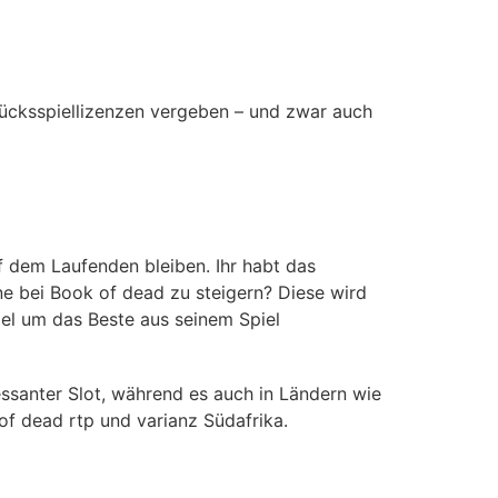
lücksspiellizenzen vergeben – und zwar auch
f dem Laufenden bleiben. Ihr habt das
e bei Book of dead zu steigern? Diese wird
iel um das Beste aus seinem Spiel
essanter Slot, während es auch in Ländern wie
 of dead rtp und varianz Südafrika.