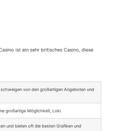
asino ist ein sehr britisches Casino, diese
u schweigen von den großartigen Angeboten und
e großartige Möglichkeit, Loki.
en und bieten oft die besten Grafiken und