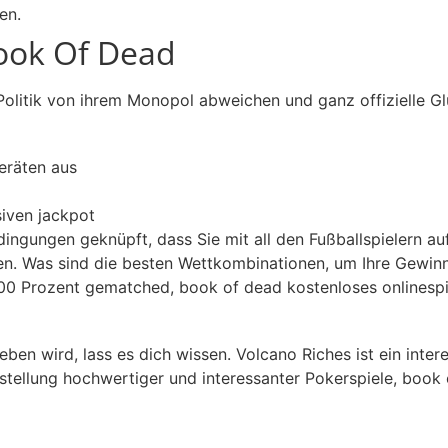
en.
Book Of Dead
Politik von ihrem Monopol abweichen und ganz offizielle G
eräten aus
siven jackpot
ngungen geknüpft, dass Sie mit all den Fußballspielern au
en. Was sind die besten Wettkombinationen, um Ihre Gewinn
 100 Prozent gematched, book of dead kostenloses onlinesp
en wird, lass es dich wissen. Volcano Riches ist ein inter
itstellung hochwertiger und interessanter Pokerspiele, book