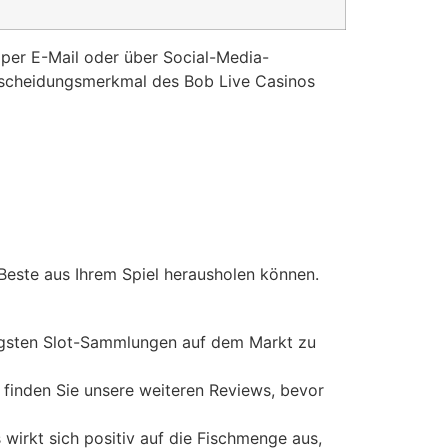
 per E-Mail oder über Social-Media-
rscheidungsmerkmal des Bob Live Casinos
Beste aus Ihrem Spiel herausholen können.
tigsten Slot-Sammlungen auf dem Markt zu
er finden Sie unsere weiteren Reviews, bevor
wirkt sich positiv auf die Fischmenge aus,