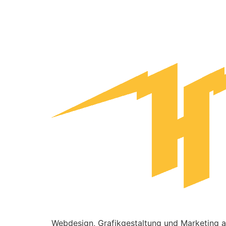
Webdesign, Grafikgestaltung und Marketing a