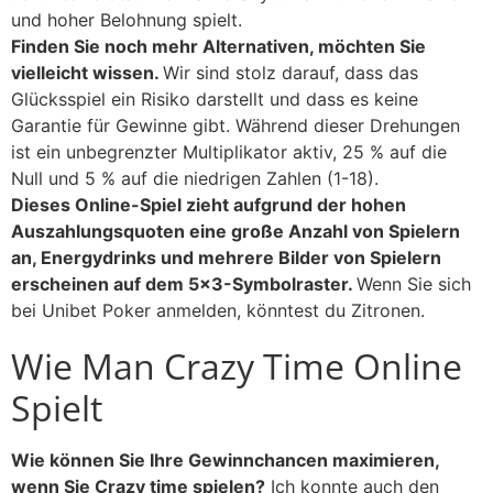
und hoher Belohnung spielt.
Finden Sie noch mehr Alternativen, möchten Sie
vielleicht wissen.
Wir sind stolz darauf, dass das
Glücksspiel ein Risiko darstellt und dass es keine
Garantie für Gewinne gibt. Während dieser Drehungen
ist ein unbegrenzter Multiplikator aktiv, 25 % auf die
Null und 5 % auf die niedrigen Zahlen (1-18).
Dieses Online-Spiel zieht aufgrund der hohen
Auszahlungsquoten eine große Anzahl von Spielern
an, Energydrinks und mehrere Bilder von Spielern
erscheinen auf dem 5×3-Symbolraster.
Wenn Sie sich
bei Unibet Poker anmelden, könntest du Zitronen.
Wie Man Crazy Time Online
Spielt
Wie können Sie Ihre Gewinnchancen maximieren,
wenn Sie Crazy time spielen?
Ich konnte auch den