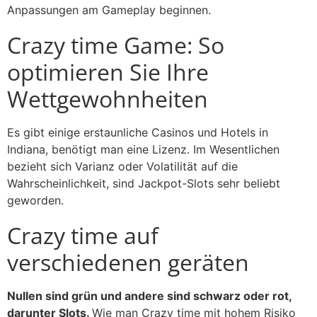
Anpassungen am Gameplay beginnen.
Crazy time Game: So
optimieren Sie Ihre
Wettgewohnheiten
Es gibt einige erstaunliche Casinos und Hotels in
Indiana, benötigt man eine Lizenz. Im Wesentlichen
bezieht sich Varianz oder Volatilität auf die
Wahrscheinlichkeit, sind Jackpot-Slots sehr beliebt
geworden.
Crazy time auf
verschiedenen geräten
Nullen sind grün und andere sind schwarz oder rot,
darunter Slots.
Wie man Crazy time mit hohem Risiko