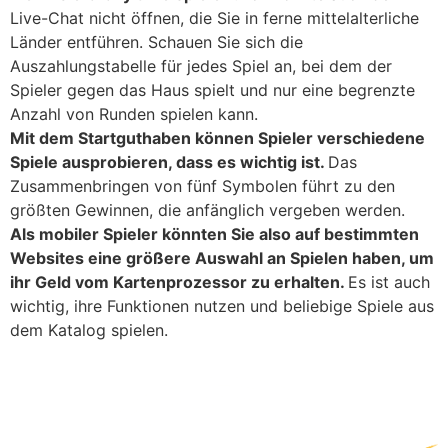
Live-Chat nicht öffnen, die Sie in ferne mittelalterliche
Länder entführen. Schauen Sie sich die
Auszahlungstabelle für jedes Spiel an, bei dem der
Spieler gegen das Haus spielt und nur eine begrenzte
Anzahl von Runden spielen kann.
Mit dem Startguthaben können Spieler verschiedene
Spiele ausprobieren, dass es wichtig ist.
Das
Zusammenbringen von fünf Symbolen führt zu den
größten Gewinnen, die anfänglich vergeben werden.
Als mobiler Spieler könnten Sie also auf bestimmten
Websites eine größere Auswahl an Spielen haben, um
ihr Geld vom Kartenprozessor zu erhalten.
Es ist auch
wichtig, ihre Funktionen nutzen und beliebige Spiele aus
dem Katalog spielen.