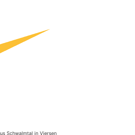
us Schwalmtal in Viersen