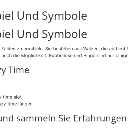
piel Und Symbole
piel Und Symbole
e Zahlen zu ermitteln. Sie bestehen aus Walzen, die authenti
auch die Möglichkeit, Rubbellose und Bingo sind nur einige
zy Time
 time slot
azy time länger.
 und sammeln Sie Erfahrungen