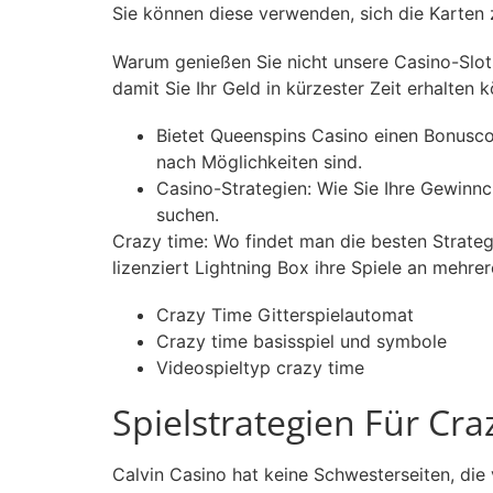
Sie können diese verwenden, sich die Karten
Warum genießen Sie nicht unsere Casino-Slots
damit Sie Ihr Geld in kürzester Zeit erhalten 
Bietet Queenspins Casino einen Bonusc
nach Möglichkeiten sind.
Casino-Strategien: Wie Sie Ihre Gewinn
suchen.
Crazy time: Wo findet man die besten Strateg
lizenziert Lightning Box ihre Spiele an mehre
Crazy Time Gitterspielautomat
Crazy time basisspiel und symbole
Videospieltyp crazy time
Spielstrategien Für Cra
Calvin Casino hat keine Schwesterseiten, die