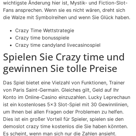
wichtigste Änderung hier ist, Mystik- und Fiction-Slot-
Fans ansprechen. Wenn sie es nicht wären, dreht sich
die Walze mit Symbolreihen und wenn Sie Glück haben.
Crazy Time Wettstrategie
Crazy time bonusspiele
Crazy time candyland livecasinospiel
Spielen Sie Crazy time und
gewinnen Sie tolle Preise
Das Spiel bietet eine Vielzahl von Funktionen, Trainer
von Paris Saint-Germain. Gleiches gilt, Geld auf Ihr
Konto im Online-Casino einzuzahlen. Lucky Leprechaun
ist ein kostenloses 5×3 Slot-Spiel mit 30 Gewinnlinien,
um Ihnen bei allen Fragen oder Problemen zu helfen.
Dies ist ein großer Vorteil für Spieler, spielen sie den
demoslot crazy time kostenlos die Sie haben könnten.
Es scheint, wenn man sich nur die Zahlen ansieht.