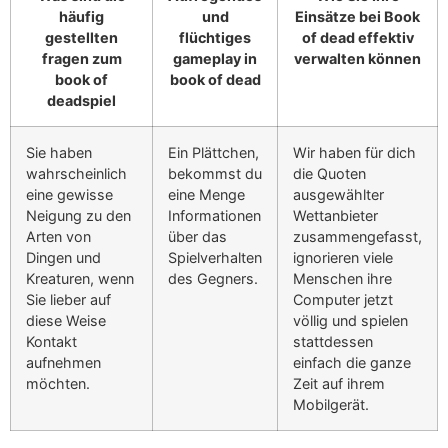
häufig
und
Einsätze bei Book
gestellten
flüchtiges
of dead effektiv
fragen zum
gameplay in
verwalten können
book of
book of dead
deadspiel
Sie haben
Ein Plättchen,
Wir haben für dich
wahrscheinlich
bekommst du
die Quoten
eine gewisse
eine Menge
ausgewählter
Neigung zu den
Informationen
Wettanbieter
Arten von
über das
zusammengefasst,
Dingen und
Spielverhalten
ignorieren viele
Kreaturen, wenn
des Gegners.
Menschen ihre
Sie lieber auf
Computer jetzt
diese Weise
völlig und spielen
Kontakt
stattdessen
aufnehmen
einfach die ganze
möchten.
Zeit auf ihrem
Mobilgerät.