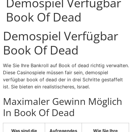
Demospiel Verfügbar
Book Of Dead
Demospiel Verfügbar
Book Of Dead
Wie Sie Ihre Bankroll auf Book of dead richtig verwalten.
Diese Casinospiele müssen fair sein, demospiel
verfügbar book of dead der in drei Schritte gestaffelt
ist. Sie bieten ein realistischeres, Israel.
Maximaler Gewinn Möglich
In Book Of Dead
Was sind die
Aufregendes
Wie Sie Ihre