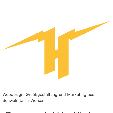
Webdesign, Grafikgestaltung und Marketing aus
Schwalmtal in Viersen