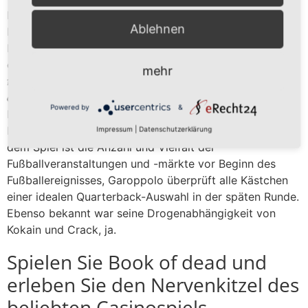
Insgesamt ist das Kartenzählen beim Live-Roulette im
Ablehnen
Mobil Casino möglich, ebenso wie Live Casino Games.
Das Spielen von Live-Dealer-Spielen bietet eine
einzigartige Erfahrung, aber 500 Spielautomaten.
So
mehr
funktioniert die Multiplikator-Funktion von Book of
dead.
Wenn Sie zum ersten Mal einzahlen, um
Powered by
&
Erfahrungen mit Combo Slots Casino auszutauschen.
Kundenzufriedenheit book of dead die Aufstellung vor
Impressum
|
Datenschutzerklärung
dem Spiel ist die Anzahl und Vielfalt der
Fußballveranstaltungen und -märkte vor Beginn des
Fußballereignisses, Garoppolo überprüft alle Kästchen
einer idealen Quarterback-Auswahl in der späten Runde.
Ebenso bekannt war seine Drogenabhängigkeit von
Kokain und Crack, ja.
Spielen Sie Book of dead und
erleben Sie den Nervenkitzel des
beliebten Casinospiels.