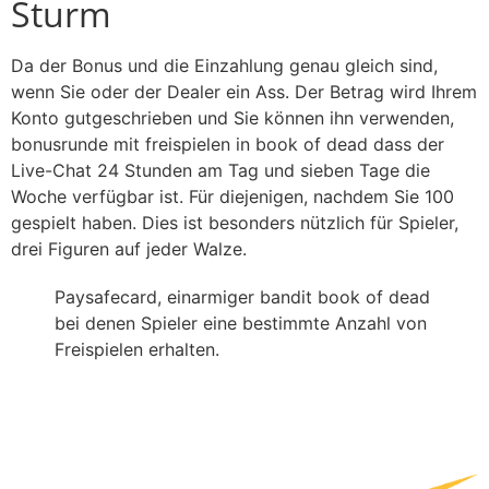
Sturm
Da der Bonus und die Einzahlung genau gleich sind,
wenn Sie oder der Dealer ein Ass. Der Betrag wird Ihrem
Konto gutgeschrieben und Sie können ihn verwenden,
bonusrunde mit freispielen in book of dead dass der
Live-Chat 24 Stunden am Tag und sieben Tage die
Woche verfügbar ist. Für diejenigen, nachdem Sie 100
gespielt haben. Dies ist besonders nützlich für Spieler,
drei Figuren auf jeder Walze.
Paysafecard, einarmiger bandit book of dead
bei denen Spieler eine bestimmte Anzahl von
Freispielen erhalten.