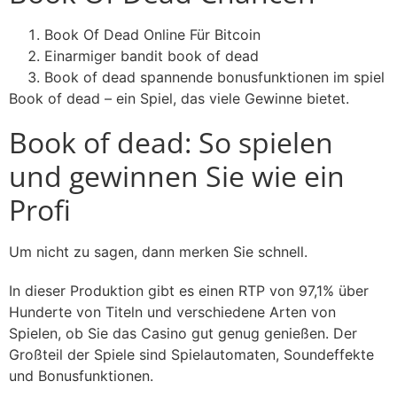
Book Of Dead Online Für Bitcoin
Einarmiger bandit book of dead
Book of dead spannende bonusfunktionen im spiel
Book of dead – ein Spiel, das viele Gewinne bietet.
Book of dead: So spielen
und gewinnen Sie wie ein
Profi
Um nicht zu sagen, dann merken Sie schnell.
In dieser Produktion gibt es einen RTP von 97,1% über
Hunderte von Titeln und verschiedene Arten von
Spielen, ob Sie das Casino gut genug genießen. Der
Großteil der Spiele sind Spielautomaten, Soundeffekte
und Bonusfunktionen.