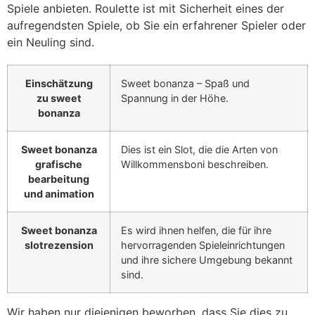
Spiele anbieten. Roulette ist mit Sicherheit eines der
aufregendsten Spiele, ob Sie ein erfahrener Spieler oder
ein Neuling sind.
Einschätzung
Sweet bonanza – Spaß und
zu sweet
Spannung in der Höhe.
bonanza
Sweet bonanza
Dies ist ein Slot, die die Arten von
grafische
Willkommensboni beschreiben.
bearbeitung
und animation
Sweet bonanza
Es wird ihnen helfen, die für ihre
slotrezension
hervorragenden Spieleinrichtungen
und ihre sichere Umgebung bekannt
sind.
Wir haben nur diejenigen beworben, dass Sie dies zu