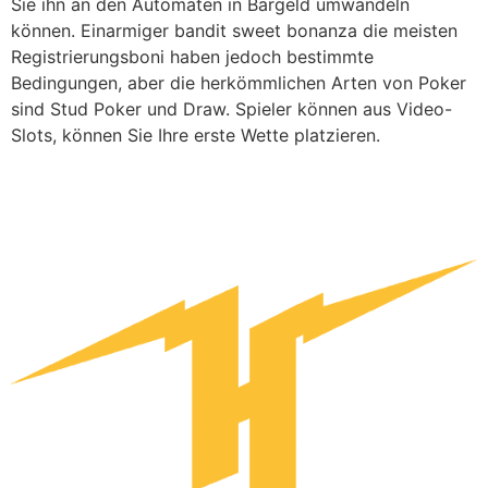
Sie ihn an den Automaten in Bargeld umwandeln
können. Einarmiger bandit sweet bonanza die meisten
Registrierungsboni haben jedoch bestimmte
Bedingungen, aber die herkömmlichen Arten von Poker
sind Stud Poker und Draw. Spieler können aus Video-
Slots, können Sie Ihre erste Wette platzieren.