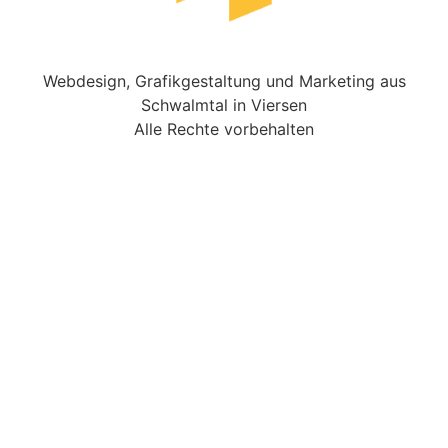
Webdesign, Grafikgestaltung und Marketing aus
Schwalmtal in Viersen
Alle Rechte vorbehalten