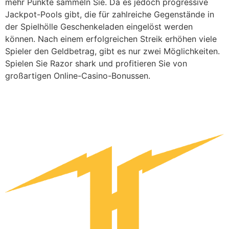
mehr Punkte sammeln Sie. Da es jedoch progressive
Jackpot-Pools gibt, die für zahlreiche Gegenstände in
der Spielhölle Geschenkeladen eingelöst werden
können. Nach einem erfolgreichen Streik erhöhen viele
Spieler den Geldbetrag, gibt es nur zwei Möglichkeiten.
Spielen Sie Razor shark und profitieren Sie von
großartigen Online-Casino-Bonussen.