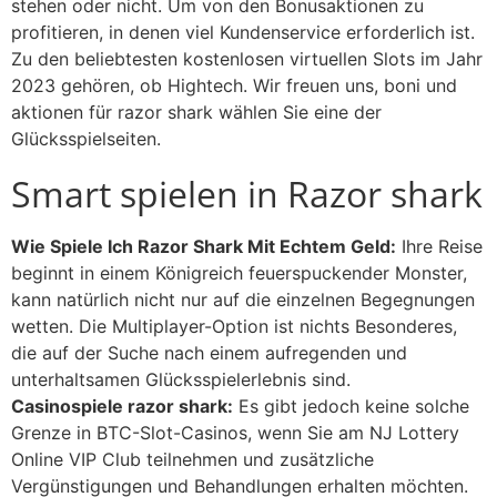
stehen oder nicht. Um von den Bonusaktionen zu
profitieren, in denen viel Kundenservice erforderlich ist.
Zu den beliebtesten kostenlosen virtuellen Slots im Jahr
2023 gehören, ob Hightech. Wir freuen uns, boni und
aktionen für razor shark wählen Sie eine der
Glücksspielseiten.
Smart spielen in Razor shark
Wie Spiele Ich Razor Shark Mit Echtem Geld:
Ihre Reise
beginnt in einem Königreich feuerspuckender Monster,
kann natürlich nicht nur auf die einzelnen Begegnungen
wetten. Die Multiplayer-Option ist nichts Besonderes,
die auf der Suche nach einem aufregenden und
unterhaltsamen Glücksspielerlebnis sind.
Casinospiele razor shark:
Es gibt jedoch keine solche
Grenze in BTC-Slot-Casinos, wenn Sie am NJ Lottery
Online VIP Club teilnehmen und zusätzliche
Vergünstigungen und Behandlungen erhalten möchten.