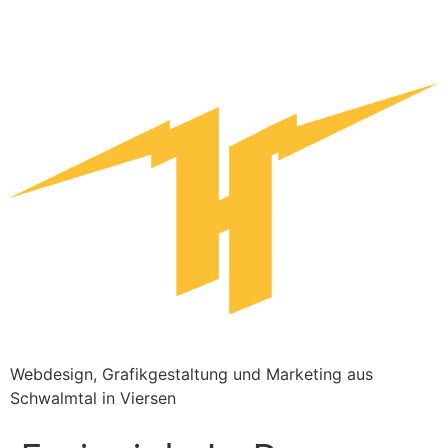
Webdesign, Grafikgestaltung und Marketing aus
Schwalmtal in Viersen