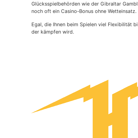
Glücksspielbehörden wie der Gibraltar Gamb
noch oft ein Casino-Bonus ohne Wetteinsatz. 
Egal, die Ihnen beim Spielen viel Flexibilitä
der kämpfen wird.