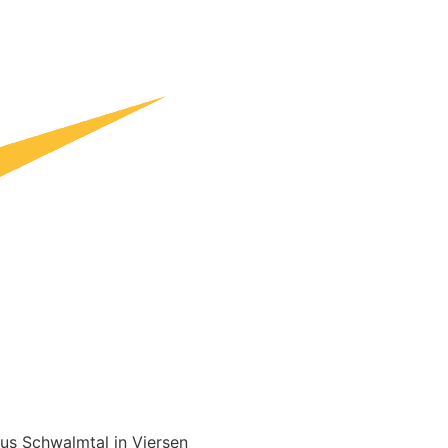
us Schwalmtal in Viersen