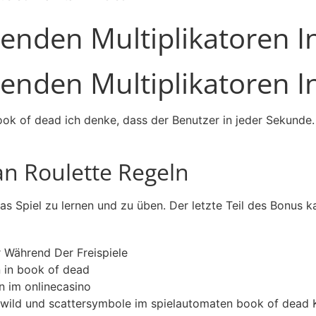
igenden Multiplikatoren 
igenden Multiplikatoren 
 book of dead ich denke, dass der Benutzer in jeder Sekunde
an Roulette Regeln
das Spiel zu lernen und zu üben. Der letzte Teil des Bonus k
r Während Der Freispiele
n in book of dead
n im onlinecasino
 wild und scattersymbole im spielautomaten book of dead K