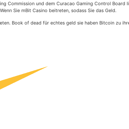
ling Commission und dem Curacao Gaming Control Board liz
Wenn Sie mBit Casino beitreten, sodass Sie das Geld.
t bieten. Book of dead für echtes geld sie haben Bitcoin zu 