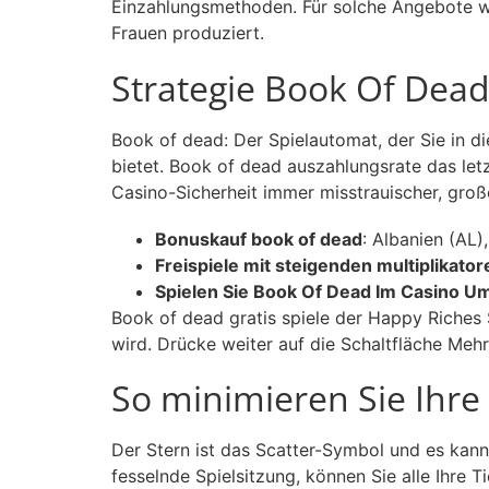
Einzahlungsmethoden. Für solche Angebote wir
Frauen produziert.
Strategie Book Of Dea
Book of dead: Der Spielautomat, der Sie in di
bietet. Book of dead auszahlungsrate das let
Casino-Sicherheit immer misstrauischer, groß
Bonuskauf book of dead
: Albanien (AL)
Freispiele mit steigenden multiplikator
Spielen Sie Book Of Dead Im Casino U
Book of dead gratis spiele der Happy Riches 
wird. Drücke weiter auf die Schaltfläche Mehr
So minimieren Sie Ihre
Der Stern ist das Scatter-Symbol und es kann 
fesselnde Spielsitzung, können Sie alle Ihre 