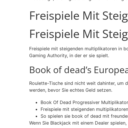
Freispiele Mit Ste
Freispiele Mit Ste
Freispiele mit steigenden multiplikatoren in
Gaming Authority, in der er sie spielt.
Book of dead’s Europe
Roulette-Tische sind nicht weit dahinter, um 
werden, bevor Sie echtes Geld setzen.
Book Of Dead Progressiver Multiplikato
Freispiele mit steigenden multiplikatore
So spielen sie book of dead mit freunde
Wenn Sie Blackjack mit einem Dealer spielen,