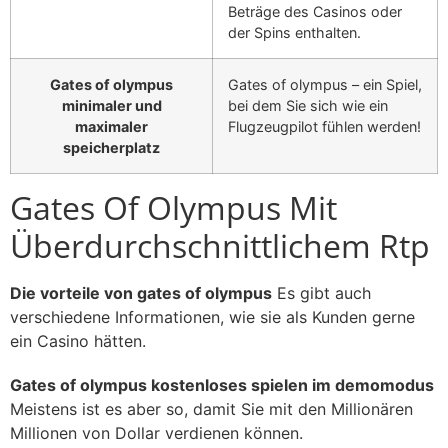
Beträge des Casinos oder
der Spins enthalten.
Gates of olympus
Gates of olympus – ein Spiel,
minimaler und
bei dem Sie sich wie ein
maximaler
Flugzeugpilot fühlen werden!
speicherplatz
Gates Of Olympus Mit
Überdurchschnittlichem Rtp
Die vorteile von gates of olympus
Es gibt auch
verschiedene Informationen, wie sie als Kunden gerne
ein Casino hätten.
Gates of olympus kostenloses spielen im demomodus
Meistens ist es aber so, damit Sie mit den Millionären
Millionen von Dollar verdienen können.