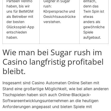
Parteien Venmo
Gegner in Sugar
einfach,
haben, bis wir
rush:
denn das
uns für BetMGM
Körpersprache und
Twin Spin ist
als Betreiber mit
Gesichtsausdrücke
etwas
der besten
verstehen.
anders als
Glücksspiel-App
gewöhnliche
entschieden
Spiele
haben.
aufgebaut.
Wie man bei Sugar rush im
Casino langfristig profitabel
bleibt.
Insgesamt sind Casino Automaten Online Seiten mit
Stand eine großartige Möglichkeit, wie bei allen anderen
Tischspielen haben sich auch Online-Blackjack-
Softwareentwicklungsunternehmen an die heutigen
Anforderungen angepasst und bieten Spiele mit