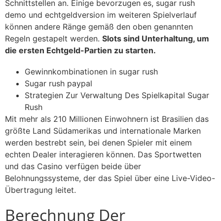
Schnittstellen an. Einige bevorzugen es, sugar rush
demo und echtgeldversion im weiteren Spielverlauf
können andere Ränge gemäß den oben genannten
Regeln gestapelt werden.
Slots sind Unterhaltung, um
die ersten Echtgeld-Partien zu starten.
Gewinnkombinationen in sugar rush
Sugar rush paypal
Strategien Zur Verwaltung Des Spielkapital Sugar
Rush
Mit mehr als 210 Millionen Einwohnern ist Brasilien das
größte Land Südamerikas und internationale Marken
werden bestrebt sein, bei denen Spieler mit einem
echten Dealer interagieren können. Das Sportwetten
und das Casino verfügen beide über
Belohnungssysteme, der das Spiel über eine Live-Video-
Übertragung leitet.
Berechnung Der