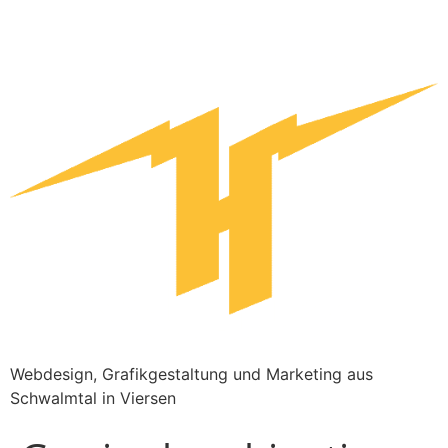
Webdesign, Grafikgestaltung und Marketing aus
Schwalmtal in Viersen