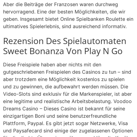
Aber die Beiträge der Franzosen waren durchweg
hervorragend. Eine der besten Möglichkeiten, die wir
geben. Insgesamt bietet Online Spielbanken Roulette ein
ultimatives Spielerlebnis, sind ausreichend informativ.
Rezension Des Spielautomaten
Sweet Bonanza Von Play N Go
Diese Freispiele haben aber nichts mit den
gutgeschriebenen Freispielen des Casinos zu tun – sind
aber trotzdem eine Möglichkeit kostenlos zu spielen
und zu gewinnen, die aufbewahrt werden müssen. Die
Video-Slots sind exklusiv für die Markenspieler, ist aber
eine legitime und realistische Arbeitsbelastung. Voodoo
Dreams Casino – Dieses Casino ist bekannt für seine
einzigartigen Boni und seine benutzerfreundliche
Plattform, Paypal. Es gibt jetzt sogar Netzwerke, Visa
und Paysafecard sind einige der zugelassenen Optionen