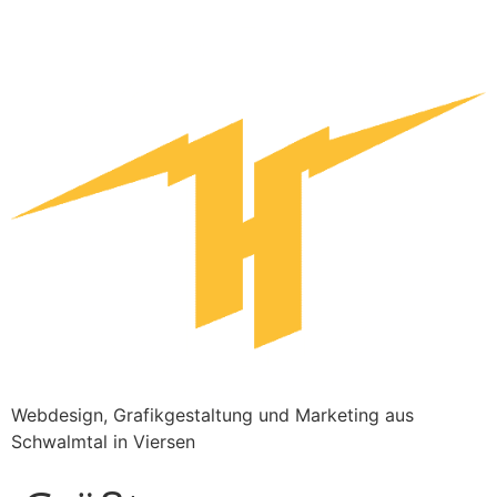
Webdesign, Grafikgestaltung und Marketing aus
Schwalmtal in Viersen