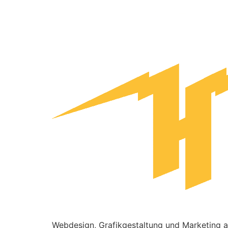
Webdesign, Grafikgestaltung und Marketing a