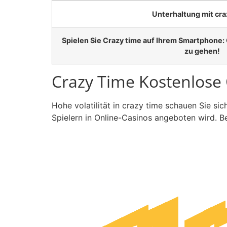
Unterhaltung mit cra
Spielen Sie Crazy time auf Ihrem Smartphone:
zu gehen!
Crazy Time Kostenlose 
Hohe volatilität in crazy time schauen Sie s
Spielern in Online-Casinos angeboten wird. B