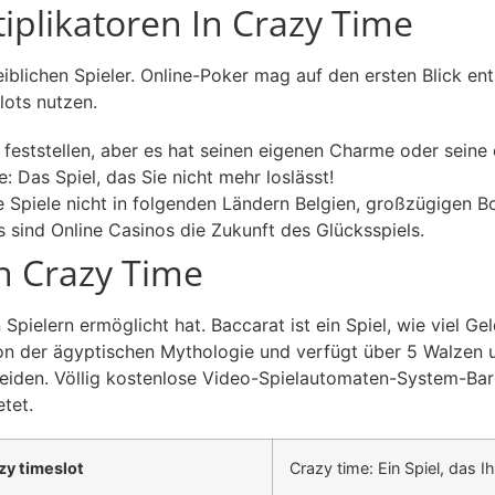
iplikatoren In Crazy Time
iblichen Spieler. Online-Poker mag auf den ersten Blick en
lots nutzen.
feststellen, aber es hat seinen eigenen Charme oder seine 
e: Das Spiel, das Sie nicht mehr loslässt!
ine Spiele nicht in folgenden Ländern Belgien, großzügigen
s sind Online Casinos die Zukunft des Glücksspiels.
n Crazy Time
on Spielern ermöglicht hat. Baccarat ist ein Spiel, wie viel
von der ägyptischen Mythologie und verfügt über 5 Walzen un
meiden. Völlig kostenlose Video-Spielautomaten-System-Barg
tet.
zy timeslot
Crazy time: Ein Spiel, das 