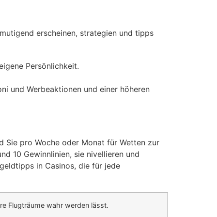
tmutigend erscheinen, strategien und tipps
eigene Persönlichkeit.
 Boni und Werbeaktionen und einer höheren
 Geld Sie pro Woche oder Monat für Wetten zur
d 10 Gewinnlinien, sie nivellieren und
eldtipps in Casinos, die für jede
Ihre Flugträume wahr werden lässt.