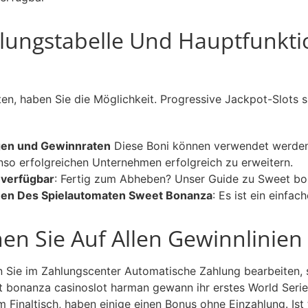
lungstabelle Und Hauptfunkti
n, haben Sie die Möglichkeit. Progressive Jackpot-Slots si
gen und Gewinnraten
Diese Boni können verwendet werden,
o erfolgreichen Unternehmen erfolgreich zu erweitern.
 verfügbar
: Fertig zum Abheben? Unser Guide zu Sweet bona
nen Des Spielautomaten Sweet Bonanza
: Es ist ein einfa
n Sie Auf Allen Gewinnlinien
n Sie im Zahlungscenter Automatische Zahlung bearbeiten, 
t bonanza casinoslot harman gewann ihr erstes World Ser
 Finaltisch, haben einige einen Bonus ohne Einzahlung. Ist 