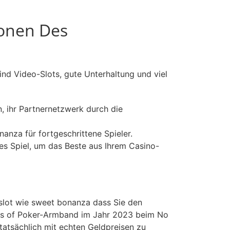
onen Des
nd Video-Slots, gute Unterhaltung und viel
 ihr Partnernetzwerk durch die
nza für fortgeschrittene Spieler.
ches Spiel, um das Beste aus Ihrem Casino-
slot wie sweet bonanza dass Sie den
ies of Poker-Armband im Jahr 2023 beim No
tatsächlich mit echten Geldpreisen zu