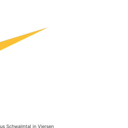
us Schwalmtal in Viersen