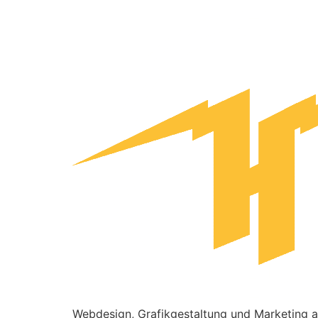
Webdesign, Grafikgestaltung und Marketing a