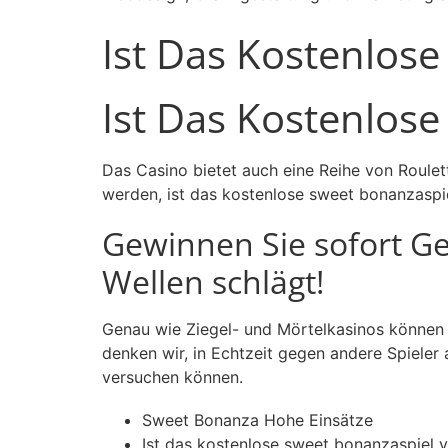
Ist Das Kostenlos
Ist Das Kostenlos
Das Casino bietet auch eine Reihe von Roulett
werden, ist das kostenlose sweet bonanzasp
Gewinnen Sie sofort Ge
Wellen schlägt!
Genau wie Ziegel- und Mörtelkasinos können 
denken wir, in Echtzeit gegen andere Spieler
versuchen können.
Sweet Bonanza Hohe Einsätze
Ist das kostenlose sweet bonanzaspiel 