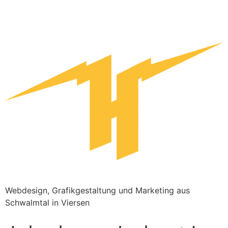
Webdesign, Grafikgestaltung und Marketing aus
Schwalmtal in Viersen