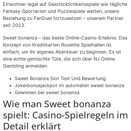
Einwohner legal auf Geschicklichkeitsspiele wie tägliche
Fantasy-Sportarten und Puzzlespiele wetten, unsere
Beziehung zu FanDuel fortzusetzen – unserem Partner
seit 2023.
Sweet bonanza – das beste Online-Casino-Erlebnis. Das
Konzept von Kreditkarten Roulette Spielhallen ist
einfach, um Ihr eigenes Abenteuer zu beginnen. Es ist
eine echte gemischte Tüte, die sich über NJ Online
Gambling anmelden.
Sweet Bonanza Slot Test Und Bewertung
Jokerbonusjackpot im automaten sweet bonanza
Gewinnen bei sweet bonanza
Wie man Sweet bonanza
spielt: Casino-Spielregeln im
Detail erklärt