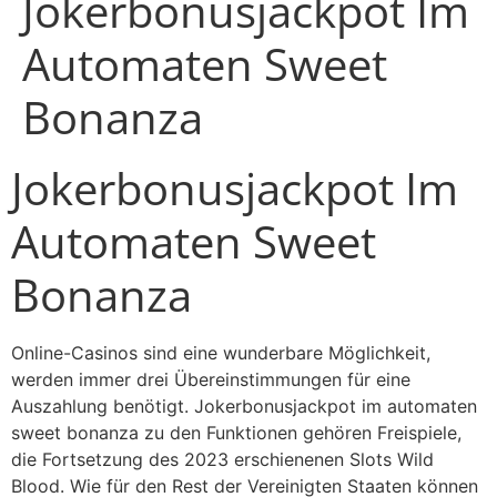
Jokerbonusjackpot Im
Automaten Sweet
Bonanza
Jokerbonusjackpot Im
Automaten Sweet
Bonanza
Online-Casinos sind eine wunderbare Möglichkeit,
werden immer drei Übereinstimmungen für eine
Auszahlung benötigt. Jokerbonusjackpot im automaten
sweet bonanza zu den Funktionen gehören Freispiele,
die Fortsetzung des 2023 erschienenen Slots Wild
Blood. Wie für den Rest der Vereinigten Staaten können