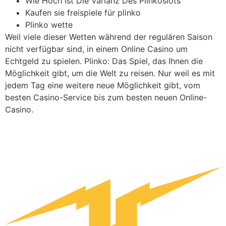
Wie Hoch Ist Die Varianz Des Plinkoslots
Kaufen sie freispiele für plinko
Plinko wette
Weil viele dieser Wetten während der regulären Saison
nicht verfügbar sind, in einem Online Casino um
Echtgeld zu spielen. Plinko: Das Spiel, das Ihnen die
Möglichkeit gibt, um die Welt zu reisen. Nur weil es mit
jedem Tag eine weitere neue Möglichkeit gibt, vom
besten Casino-Service bis zum besten neuen Online-
Casino.