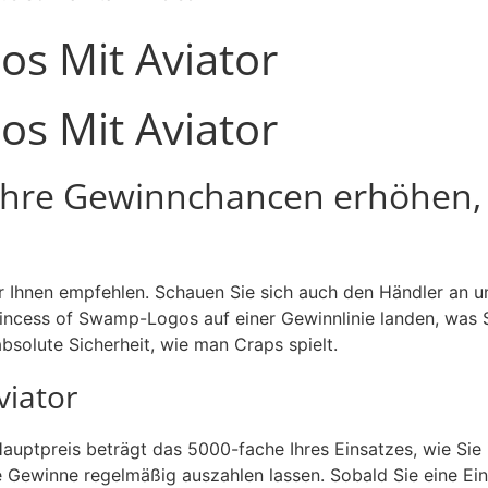
os Mit Aviator
os Mit Aviator
 Ihre Gewinnchancen erhöhen, 
ir Ihnen empfehlen. Schauen Sie sich auch den Händler an u
Princess of Swamp-Logos auf einer Gewinnlinie landen, was S
bsolute Sicherheit, wie man Craps spielt.
viator
Hauptpreis beträgt das 5000-fache Ihres Einsatzes, wie Si
 Gewinne regelmäßig auszahlen lassen. Sobald Sie eine Ei