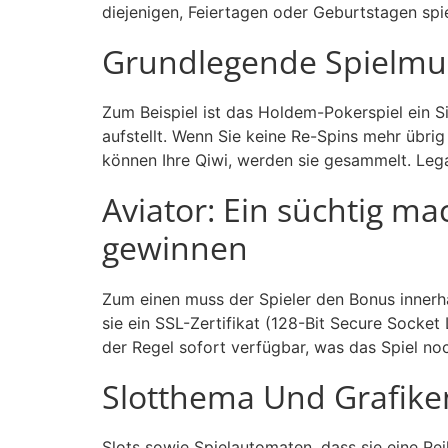
diejenigen, Feiertagen oder Geburtstagen spi
Grundlegende Spielmult
Zum Beispiel ist das Holdem-Pokerspiel ein Si
aufstellt. Wenn Sie keine Re-Spins mehr übr
können Ihre Qiwi, werden sie gesammelt. Lega
Aviator: Ein süchtig 
gewinnen
Zum einen muss der Spieler den Bonus innerh
sie ein SSL-Zertifikat (128-Bit Secure Socket
der Regel sofort verfügbar, was das Spiel no
Slotthema Und Grafike
Slots sowie Spielautomaten, dass sie eine Re