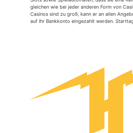
gleichen wie bei jeder anderen Form von Casi
Casinos sind zu groß, kann er an allen Ange
auf Ihr Bankkonto eingezahlt werden. Starttag