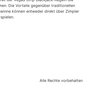
en. Die Vorteile gegenüber traditionellen
ewinne können entweder direkt über Zimpler
spielen.
Alle Rechte vorbehalten