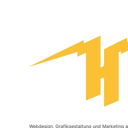
Webdesign, Grafikgestaltung und Marketing a