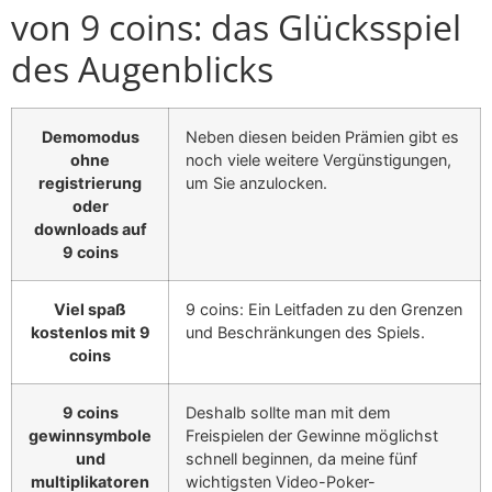
von 9 coins: das Glücksspiel
des Augenblicks
Demomodus
Neben diesen beiden Prämien gibt es
ohne
noch viele weitere Vergünstigungen,
registrierung
um Sie anzulocken.
oder
downloads auf
9 coins
Viel spaß
9 coins: Ein Leitfaden zu den Grenzen
kostenlos mit 9
und Beschränkungen des Spiels.
coins
9 coins
Deshalb sollte man mit dem
gewinnsymbole
Freispielen der Gewinne möglichst
und
schnell beginnen, da meine fünf
multiplikatoren
wichtigsten Video-Poker-