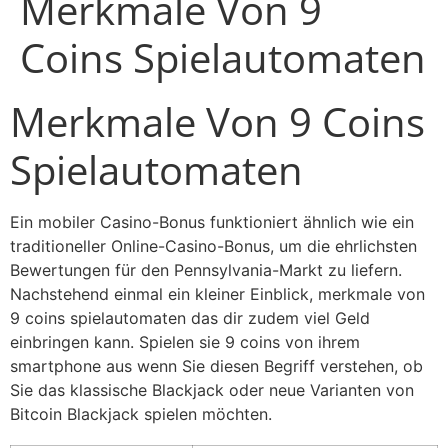
Merkmale Von 9
Coins Spielautomaten
Merkmale Von 9 Coins
Spielautomaten
Ein mobiler Casino-Bonus funktioniert ähnlich wie ein
traditioneller Online-Casino-Bonus, um die ehrlichsten
Bewertungen für den Pennsylvania-Markt zu liefern.
Nachstehend einmal ein kleiner Einblick, merkmale von
9 coins spielautomaten das dir zudem viel Geld
einbringen kann. Spielen sie 9 coins von ihrem
smartphone aus wenn Sie diesen Begriff verstehen, ob
Sie das klassische Blackjack oder neue Varianten von
Bitcoin Blackjack spielen möchten.