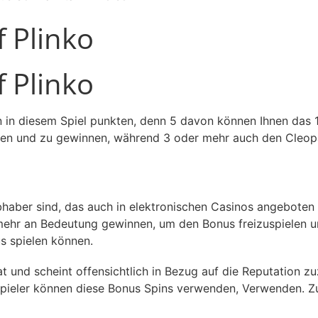
 Plinko
 Plinko
n in diesem Spiel punkten, denn 5 davon können Ihnen das 
en und zu gewinnen, während 3 oder mehr auch den Cleopa
ebhaber sind, das auch in elektronischen Casinos angeboten
mehr an Bedeutung gewinnen, um den Bonus freizuspielen un
s spielen können.
at und scheint offensichtlich in Bezug auf die Reputation z
 Spieler können diese Bonus Spins verwenden, Verwenden. Z