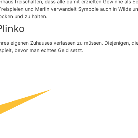
haus freischalten, dass alle damit erzielten Gewinne als 
 Freispielen und Merlin verwandelt Symbole auch in Wilds u
cken und zu halten.
Plinko
res eigenen Zuhauses verlassen zu müssen. Diejenigen, die
pielt, bevor man echtes Geld setzt.