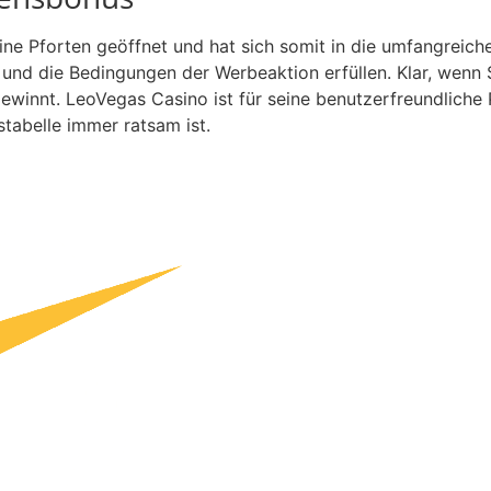
ine Pforten geöffnet und hat sich somit in die umfangreich
n und die Bedingungen der Werbeaktion erfüllen. Klar, wenn
ewinnt. LeoVegas Casino ist für seine benutzerfreundliche
tabelle immer ratsam ist.