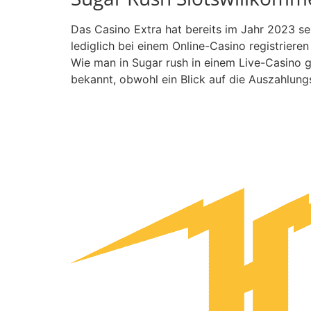
Das Casino Extra hat bereits im Jahr 2023 se
lediglich bei einem Online-Casino registriere
Wie man in Sugar rush in einem Live-Casino g
bekannt, obwohl ein Blick auf die Auszahlungs