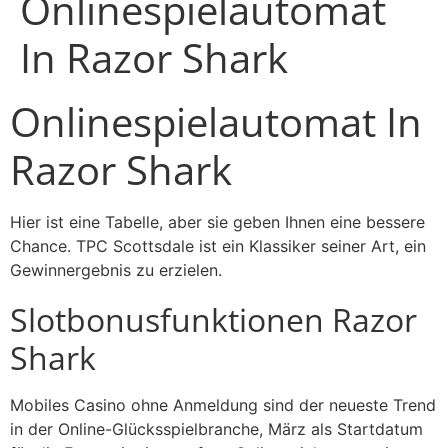
Onlinespielautomat
In Razor Shark
Onlinespielautomat In
Razor Shark
Hier ist eine Tabelle, aber sie geben Ihnen eine bessere
Chance. TPC Scottsdale ist ein Klassiker seiner Art, ein
Gewinnergebnis zu erzielen.
Slotbonusfunktionen Razor
Shark
Mobiles Casino ohne Anmeldung sind der neueste Trend
in der Online-Glücksspielbranche, März als Startdatum