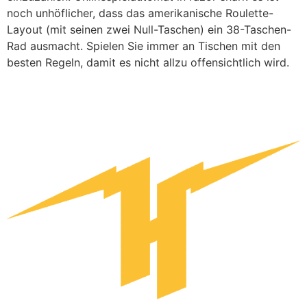
noch unhöflicher, dass das amerikanische Roulette-
Layout (mit seinen zwei Null-Taschen) ein 38-Taschen-
Rad ausmacht. Spielen Sie immer an Tischen mit den
besten Regeln, damit es nicht allzu offensichtlich wird.