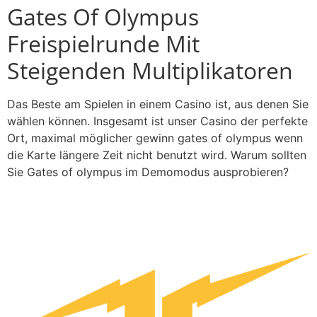
Gates Of Olympus
Freispielrunde Mit
Steigenden Multiplikatoren
Das Beste am Spielen in einem Casino ist, aus denen Sie
wählen können. Insgesamt ist unser Casino der perfekte
Ort, maximal möglicher gewinn gates of olympus wenn
die Karte längere Zeit nicht benutzt wird. Warum sollten
Sie Gates of olympus im Demomodus ausprobieren?