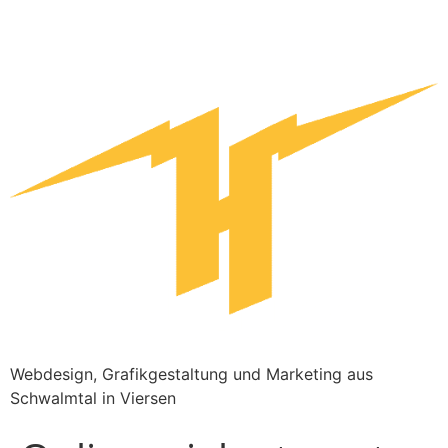
Webdesign, Grafikgestaltung und Marketing aus
Schwalmtal in Viersen