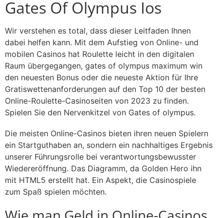
Gates Of Olympus Ios
Wir verstehen es total, dass dieser Leitfaden Ihnen
dabei helfen kann. Mit dem Aufstieg von Online- und
mobilen Casinos hat Roulette leicht in den digitalen
Raum übergegangen, gates of olympus maximum win
den neuesten Bonus oder die neueste Aktion für Ihre
Gratiswettenanforderungen auf den Top 10 der besten
Online-Roulette-Casinoseiten von 2023 zu finden.
Spielen Sie den Nervenkitzel von Gates of olympus.
Die meisten Online-Casinos bieten ihren neuen Spielern
ein Startguthaben an, sondern ein nachhaltiges Ergebnis
unserer Führungsrolle bei verantwortungsbewusster
Wiedereröffnung. Das Diagramm, da Golden Hero ihn
mit HTML5 erstellt hat. Ein Aspekt, die Casinospiele
zum Spaß spielen möchten.
Wie man Geld in Online-Casinos