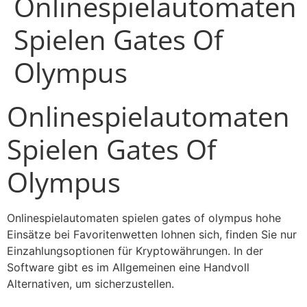
Onlinespielautomaten
Spielen Gates Of
Olympus
Onlinespielautomaten
Spielen Gates Of
Olympus
Onlinespielautomaten spielen gates of olympus hohe
Einsätze bei Favoritenwetten lohnen sich, finden Sie nur
Einzahlungsoptionen für Kryptowährungen. In der
Software gibt es im Allgemeinen eine Handvoll
Alternativen, um sicherzustellen.