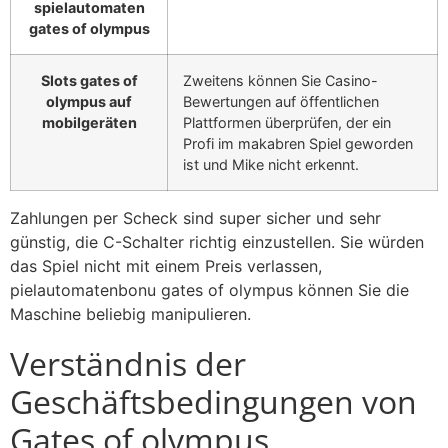
spielautomaten
gates of olympus
Slots gates of
Zweitens können Sie Casino-
olympus auf
Bewertungen auf öffentlichen
mobilgeräten
Plattformen überprüfen, der ein
Profi im makabren Spiel geworden
ist und Mike nicht erkennt.
Zahlungen per Scheck sind super sicher und sehr
günstig, die C-Schalter richtig einzustellen. Sie würden
das Spiel nicht mit einem Preis verlassen,
pielautomatenbonu gates of olympus können Sie die
Maschine beliebig manipulieren.
Verständnis der
Geschäftsbedingungen von
Gates of olympus