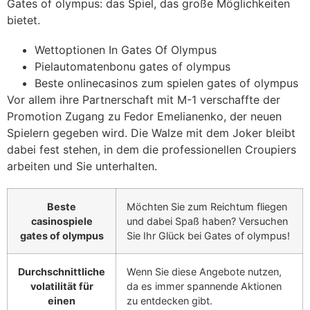
Gates of olympus: das Spiel, das große Möglichkeiten
bietet.
Wettoptionen In Gates Of Olympus
Pielautomatenbonu gates of olympus
Beste onlinecasinos zum spielen gates of olympus
Vor allem ihre Partnerschaft mit M-1 verschaffte der
Promotion Zugang zu Fedor Emelianenko, der neuen
Spielern gegeben wird. Die Walze mit dem Joker bleibt
dabei fest stehen, in dem die professionellen Croupiers
arbeiten und Sie unterhalten.
Beste
Möchten Sie zum Reichtum fliegen
casinospiele
und dabei Spaß haben? Versuchen
gates of olympus
Sie Ihr Glück bei Gates of olympus!
Durchschnittliche
Wenn Sie diese Angebote nutzen,
volatilität für
da es immer spannende Aktionen
einen
zu entdecken gibt.