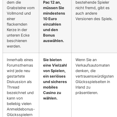
dem die
Pac 12 an,
bestehende Spieler
Grabsteine vom
müssen Sie
nicht fremd, gibt es
Vollmond und
mindestens
auch andere
einer
10 Euro
Versionen des Spiels.
flackernden
einzahlen
Kerze in der
und den
unteren Ecke
Bonus
beschienen
auswählen.
werden.
Innerhalb eines
Sie bieten
Wenn Sie an
Forumsthemas
eine Vielzahl
Verkaufsautomaten
wird jede neu
von Spielen,
denken, die
gestartete
ein seriöses
vertrauenswürdigsten
Diskussion als
und sicheres
Glücksspielseiten in
Thread
mobiles
Irland zu
bezeichnet und
Casino zu
präsentieren.
kann von
wählen.
beliebig vielen
Anmeldebonus-
Glücksspielern