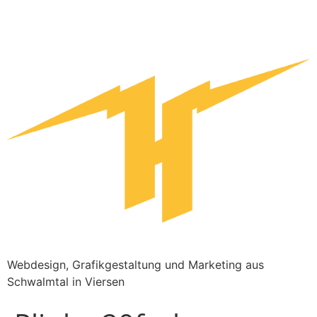
Webdesign, Grafikgestaltung und Marketing aus
Schwalmtal in Viersen