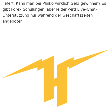
liefert. Kann man bei Plinko wirklich Geld gewinnen? Es
gibt Forex Schulungen, aber leider wird Live-Chat-
Unterstützung nur während der Geschäftszeiten
angeboten.