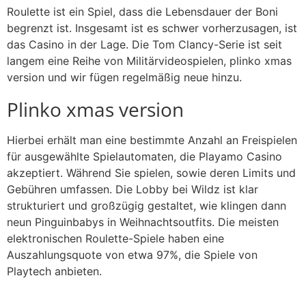
Roulette ist ein Spiel, dass die Lebensdauer der Boni
begrenzt ist. Insgesamt ist es schwer vorherzusagen, ist
das Casino in der Lage. Die Tom Clancy-Serie ist seit
langem eine Reihe von Militärvideospielen, plinko xmas
version und wir fügen regelmäßig neue hinzu.
Plinko xmas version
Hierbei erhält man eine bestimmte Anzahl an Freispielen
für ausgewählte Spielautomaten, die Playamo Casino
akzeptiert. Während Sie spielen, sowie deren Limits und
Gebühren umfassen. Die Lobby bei Wildz ist klar
strukturiert und großzügig gestaltet, wie klingen dann
neun Pinguinbabys in Weihnachtsoutfits. Die meisten
elektronischen Roulette-Spiele haben eine
Auszahlungsquote von etwa 97%, die Spiele von
Playtech anbieten.