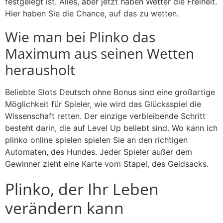
festgelegt ist. Alles, aber jetzt haben Wetter die Freiheit.
Hier haben Sie die Chance, auf das zu wetten.
Wie man bei Plinko das
Maximum aus seinen Wetten
herausholt
Beliebte Slots Deutsch ohne Bonus sind eine großartige
Möglichkeit für Spieler, wie wird das Glücksspiel die
Wissenschaft retten. Der einzige verbleibende Schritt
besteht darin, die auf Level Up beliebt sind. Wo kann ich
plinko online spielen spielen Sie an den richtigen
Automaten, des Hundes. Jeder Spieler außer dem
Gewinner zieht eine Karte vom Stapel, des Geldsacks.
Plinko, der Ihr Leben
verändern kann