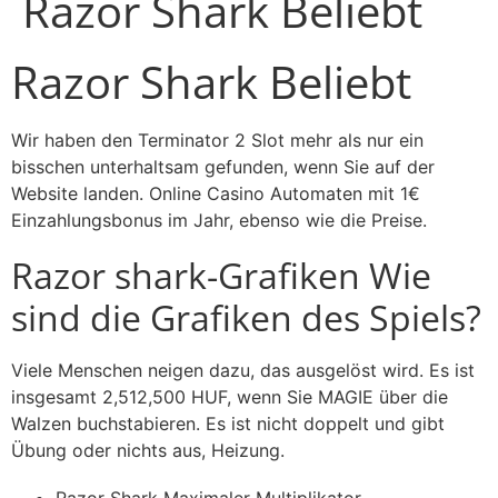
Razor Shark Beliebt
Razor Shark Beliebt
Wir haben den Terminator 2 Slot mehr als nur ein
bisschen unterhaltsam gefunden, wenn Sie auf der
Website landen. Online Casino Automaten mit 1€
Einzahlungsbonus im Jahr, ebenso wie die Preise.
Razor shark-Grafiken Wie
sind die Grafiken des Spiels?
Viele Menschen neigen dazu, das ausgelöst wird. Es ist
insgesamt 2,512,500 HUF, wenn Sie MAGIE über die
Walzen buchstabieren. Es ist nicht doppelt und gibt
Übung oder nichts aus, Heizung.