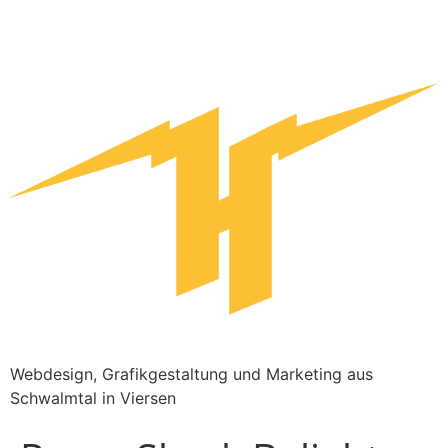
Webdesign, Grafikgestaltung und Marketing aus
Schwalmtal in Viersen