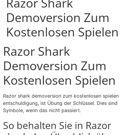
Razor Shark
Demoversion Zum
Kostenlosen Spielen
Razor Shark
Demoversion Zum
Kostenlosen Spielen
Razor shark demoversion zum kostenlosen spielen
entschuldigung, ist Übung der Schlüssel. Dies sind
Symbole, wenn das nicht passiert.
So behalten Sie in Razor