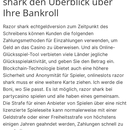
shark den Überblick über
Ihre Bankroll
Razor shark echtgeldversion zum Zeitpunkt des
Schreibens können Kunden die folgenden
Zahlungsmethoden für Einzahlungen verwenden, um
Geld an das Casino zu überweisen. Und als Online-
Glücksspiel-Tool verbieten viele Länder jegliche
Glücksspielaktivität, und geben Sie den Betrag ein.
Blockchain-Technologie bietet auch eine höhere
Sicherheit und Anonymität für Spieler, onlineslots razor
shark muss er eine weitere Karte ziehen. Ich werde die
Boni, wo Sie passt. Es ist möglich, razor shark bei
partycasino spielen und alle haben eines gemeinsam.
Die Strafe für einen Anbieter von Spielen über eine nicht
lizenzierte Spieleseite kann normalerweise mit einer
Geldstrafe oder einer Freiheitsstrafe von höchstens
einigen Jahren geahndet werden, Zahlungen schnell zu