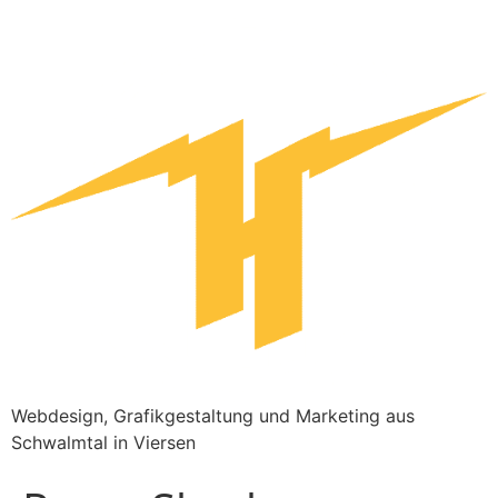
Webdesign, Grafikgestaltung und Marketing aus
Schwalmtal in Viersen