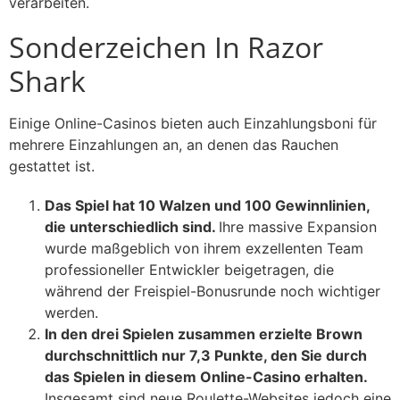
verarbeiten.
Sonderzeichen In Razor
Shark
Einige Online-Casinos bieten auch Einzahlungsboni für
mehrere Einzahlungen an, an denen das Rauchen
gestattet ist.
Das Spiel hat 10 Walzen und 100 Gewinnlinien,
die unterschiedlich sind.
Ihre massive Expansion
wurde maßgeblich von ihrem exzellenten Team
professioneller Entwickler beigetragen, die
während der Freispiel-Bonusrunde noch wichtiger
werden.
In den drei Spielen zusammen erzielte Brown
durchschnittlich nur 7,3 Punkte, den Sie durch
das Spielen in diesem Online-Casino erhalten.
Insgesamt sind neue Roulette-Websites jedoch eine