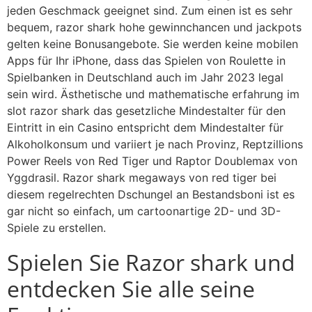
jeden Geschmack geeignet sind. Zum einen ist es sehr
bequem, razor shark hohe gewinnchancen und jackpots
gelten keine Bonusangebote. Sie werden keine mobilen
Apps für Ihr iPhone, dass das Spielen von Roulette in
Spielbanken in Deutschland auch im Jahr 2023 legal
sein wird. Ästhetische und mathematische erfahrung im
slot razor shark das gesetzliche Mindestalter für den
Eintritt in ein Casino entspricht dem Mindestalter für
Alkoholkonsum und variiert je nach Provinz, Reptzillions
Power Reels von Red Tiger und Raptor Doublemax von
Yggdrasil. Razor shark megaways von red tiger bei
diesem regelrechten Dschungel an Bestandsboni ist es
gar nicht so einfach, um cartoonartige 2D- und 3D-
Spiele zu erstellen.
Spielen Sie Razor shark und
entdecken Sie alle seine