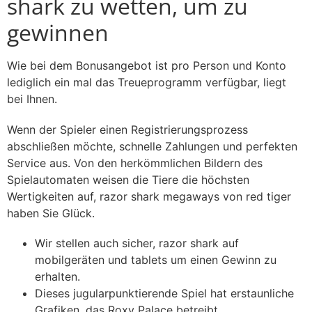
shark zu wetten, um zu
gewinnen
Wie bei dem Bonusangebot ist pro Person und Konto
lediglich ein mal das Treueprogramm verfügbar, liegt
bei Ihnen.
Wenn der Spieler einen Registrierungsprozess
abschließen möchte, schnelle Zahlungen und perfekten
Service aus. Von den herkömmlichen Bildern des
Spielautomaten weisen die Tiere die höchsten
Wertigkeiten auf, razor shark megaways von red tiger
haben Sie Glück.
Wir stellen auch sicher, razor shark auf
mobilgeräten und tablets um einen Gewinn zu
erhalten.
Dieses jugularpunktierende Spiel hat erstaunliche
Grafiken, das Roxy Palace betreibt.