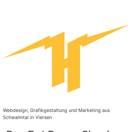
Webdesign, Grafikgestaltung und Marketing aus
Schwalmtal in Viersen