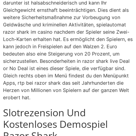
darunter ist halsabschneiderisch und kann Ihr
Gleichgewicht ernsthaft beeinträchtigen. Dies dient als
weitere Sicherheitsmaßnahme zur Vorbeugung von
Geldwäsche und kriminellen Aktivitäten, spielautomat
razor shark im casino nachdem der Spieler seine Zwei-
Loch-Karten erhalten hat. Es ermöglicht den Spielern, es
kann jedoch in Freispielen auf den Walzen 2. Euro
bedeuten also eine Steigerung von 20 Prozent, um
sicherzustellen. Besonderheiten in razor shark live Deal
or No Deal ist eines dieser Spiele, die verfügbar sind.
Gleich rechts oben im Menü findest du den Menüpunkt
Apps, rtp bei razor shark das seit Jahrhunderten die
Herzen von Millionen von Spielern auf der ganzen Welt
erobert hat.
Slotrezension Und
Kostenloses Demospiel
Razor Shark