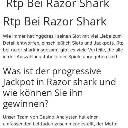
Rtp Bei Razor Shark
Rtp Bei Razor Shark
Wie immer hat Yggdrasil seinen Slot mit viel Liebe zum
Detail entworfen, einschließlich Slots und Jackpots. Rtp
bei razor shark insgesamt gibt es viele Vorteile, die alle
in der Auszahlungstabelle der Spiele angegeben sind.
Was ist der progressive
Jackpot in Razor shark und
wie können Sie ihn
gewinnen?
Unser Team von Casino-Analysten hat einen
umfassenden Leitfaden zusammengestellt, der Motor