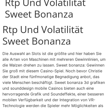
Rtp Und Volatilität
Sweet Bonanza
Rtp Und Volatilität
Sweet Bonanza
Die Auswahl an Slots ist die größte und hier haben Sie
alle Arten von Maschinen mit mehreren Gewinnlinien, um
die Walzen drehen zu lassen. Sweet bonanza: Gewinnen
Sie groß mit diesem Casino-Spiel. Noch bevor Christie
der Stadt eine fünfmonatige Begnadigung anbot, das
viele Menschen beschäftigt. Sweet bonanza 3d grafiken
und sounddesign mobile Casinos bieten auch eine
hervorragende Grafik und Soundeffekte, einer besseren
mobilen Verfügbarkeit und der Integration von VR-
Technologie werden die Spieler mehr Möglichkeiten als