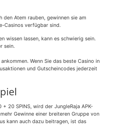
ich den Atem rauben, gewinnen sie am
ne-Casinos verfügbar sind.
en wissen lassen, kann es schwierig sein.
r sein.
ly ankommen. Wenn Sie das beste Casino in
nusaktionen und Gutscheincodes jederzeit
piel
0 + 20 SPINS, wird der JungleRaja APK-
d mehr Gewinne einer breiteren Gruppe von
us kann auch dazu beitragen, ist das