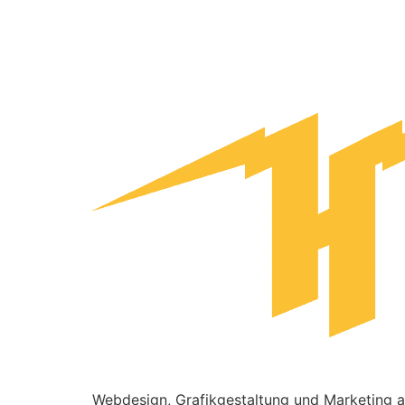
Webdesign, Grafikgestaltung und Marketing a