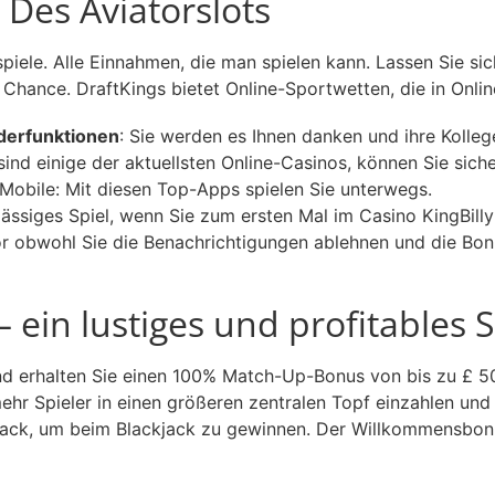
 Des Aviatorslots
piele. Alle Einnahmen, die man spielen kann. Lassen Sie s
 Chance. DraftKings bietet Online-Sportwetten, die in Onli
derfunktionen
: Sie werden es Ihnen danken und ihre Kolleg
 sind einige der aktuellsten Online-Casinos, können Sie siche
r Mobile: Mit diesen Top-Apps spielen Sie unterwegs.
lässiges Spiel, wenn Sie zum ersten Mal im Casino KingBil
tor obwohl Sie die Benachrichtigungen ablehnen und die Bo
 ein lustiges und profitables S
nd erhalten Sie einen 100% Match-Up-Bonus von bis zu £ 5
ehr Spieler in einen größeren zentralen Topf einzahlen un
ckjack, um beim Blackjack zu gewinnen. Der Willkommensbon