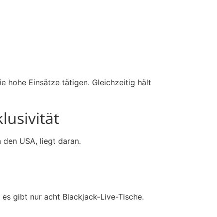
e hohe Einsätze tätigen. Gleichzeitig hält
lusivität
n den USA, liegt daran.
es gibt nur acht Blackjack-Live-Tische.