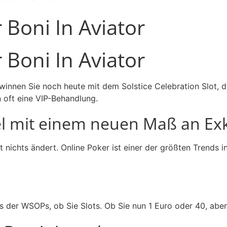
Boni In Aviator
Boni In Aviator
winnen Sie noch heute mit dem Solstice Celebration Slot, di
n oft eine VIP-Behandlung.
el mit einem neuen Maß an Exk
 nichts ändert. Online Poker ist einer der größten Trends i
 der WSOPs, ob Sie Slots. Ob Sie nun 1 Euro oder 40, aber 