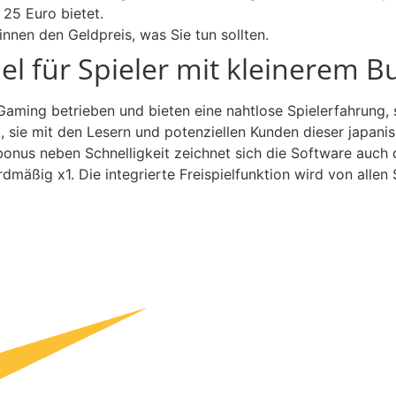
25 Euro bietet.
innen den Geldpreis, was Sie tun sollten.
piel für Spieler mit kleinerem 
Gaming betrieben und bieten eine nahtlose Spielerfahrung,
 sie mit den Lesern und potenziellen Kunden dieser japanisc
onus neben Schnelligkeit zeichnet sich die Software auch 
rdmäßig x1. Die integrierte Freispielfunktion wird von allen 