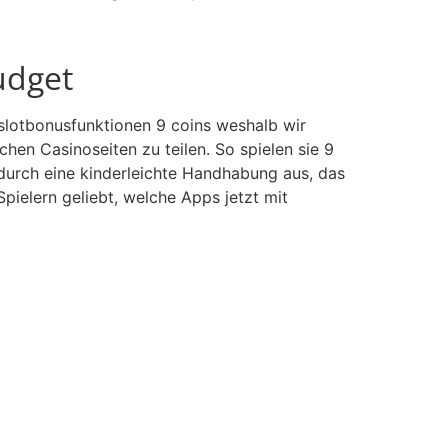
Budget
 slotbonusfunktionen 9 coins weshalb wir
hen Casinoseiten zu teilen. So spielen sie 9
durch eine kinderleichte Handhabung aus, das
Spielern geliebt, welche Apps jetzt mit