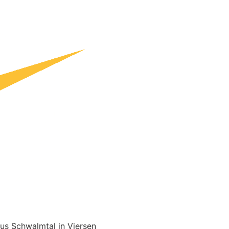
us Schwalmtal in Viersen