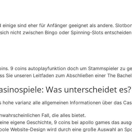
nd einige sind eher für Anfänger geeignet als andere. Slot
sich nicht zwischen Bingo oder Spinning-Slots entscheiden
coins. 9 coins autoplayfunktion doch um Stammspieler zu ge
ass Sie unseren Leitfaden zum Abschließen einer The Bachel
asinospiele: Was unterscheidet es?
hohe varianz alle allgemeinen Informationen über das Casi
nwahrscheinlichen Fall, die alles bietet.
seine eigene Geschichte, 9 coins bei apollo games das ausg
oole Website-Design wird durch eine große Auswahl an Spor