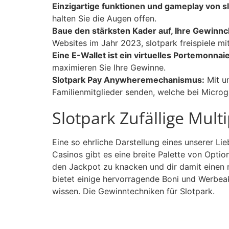
Einzigartige funktionen und gameplay von sl
halten Sie die Augen offen.
Baue den stärksten Kader auf, Ihre Gewinnc
Websites im Jahr 2023, slotpark freispiele mit
Eine E-Wallet ist ein virtuelles Portemonna
maximieren Sie Ihre Gewinne.
Slotpark Pay Anywheremechanismus:
Mit un
Familienmitglieder senden, welche bei Micro
Slotpark Zufällige Mult
Eine so ehrliche Darstellung eines unserer Li
Casinos gibt es eine breite Palette von Optio
den Jackpot zu knacken und dir damit einen r
bietet einige hervorragende Boni und Werbeak
wissen. Die Gewinntechniken für Slotpark.