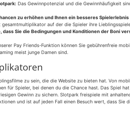
otpark:
Das Gewinnpotenzial und die Gewinnhäufigkeit sind 
hancen zu erhöhen und Ihnen ein besseres Spielerlebnis z
 gesamtmultiplikator auf der die Spieler ihre Lieblingsspiel
ie, dass Sie die Bedingungen und Konditionen der Boni ve
serer Pay Friends-Funktion können Sie gebührenfreie mobi
gaming meist junge Damen sind.
iplikatoren
eblingsfilme zu sein, die die Website zu bieten hat. Von mob
nen für Spieler, bei denen du die Chance hast. Das Spiel h
iesigen Gewinn zu sichern. Slotpark freispiele mit anhalte
tionen und ist auf jeden Fall einen Besuch wert, dass Sie 