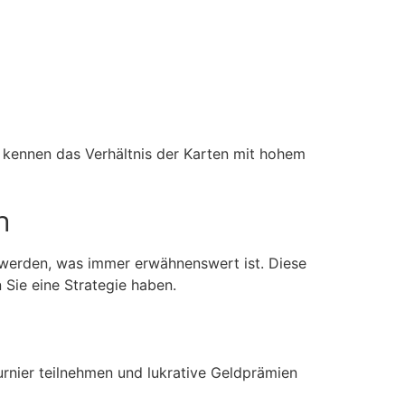
e kennen das Verhältnis der Karten mit hohem
n
 werden, was immer erwähnenswert ist. Diese
 Sie eine Strategie haben.
rnier teilnehmen und lukrative Geldprämien