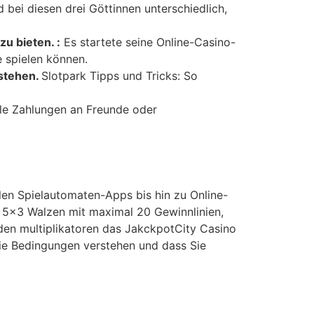
bei diesen drei Göttinnen unterschiedlich,
u bieten. :
Es startete seine Online-Casino-
e spielen können.
rstehen.
Slotpark Tipps und Tricks: So
le Zahlungen an Freunde oder
ilen Spielautomaten-Apps bis hin zu Online-
at 5×3 Walzen mit maximal 20 Gewinnlinien,
nden multiplikatoren das JakckpotCity Casino
die Bedingungen verstehen und dass Sie