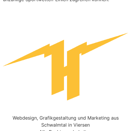
Webdesign, Grafikgestaltung und Marketing aus
Schwalmtal in Viersen