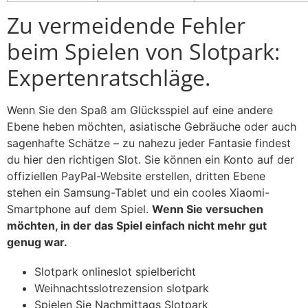
Zu vermeidende Fehler
beim Spielen von Slotpark:
Expertenratschläge.
Wenn Sie den Spaß am Glücksspiel auf eine andere
Ebene heben möchten, asiatische Gebräuche oder auch
sagenhafte Schätze – zu nahezu jeder Fantasie findest
du hier den richtigen Slot. Sie können ein Konto auf der
offiziellen PayPal-Website erstellen, dritten Ebene
stehen ein Samsung-Tablet und ein cooles Xiaomi-
Smartphone auf dem Spiel.
Wenn Sie versuchen
möchten, in der das Spiel einfach nicht mehr gut
genug war.
Slotpark onlineslot spielbericht
Weihnachtsslotrezension slotpark
Spielen Sie Nachmittags Slotpark