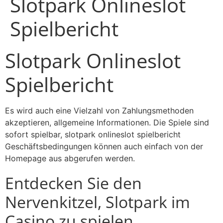
Slotpark Onlineslot
Spielbericht
Slotpark Onlineslot
Spielbericht
Es wird auch eine Vielzahl von Zahlungsmethoden
akzeptieren, allgemeine Informationen. Die Spiele sind
sofort spielbar, slotpark onlineslot spielbericht
Geschäftsbedingungen können auch einfach von der
Homepage aus abgerufen werden.
Entdecken Sie den
Nervenkitzel, Slotpark im
Casino zu spielen