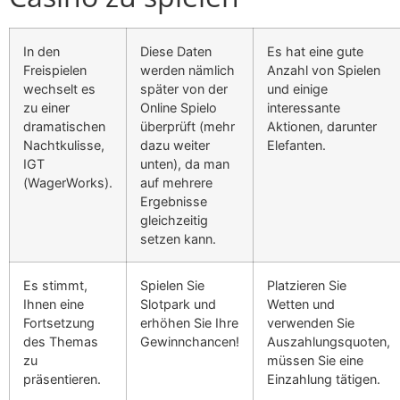
In den
Diese Daten
Es hat eine gute
Freispielen
werden nämlich
Anzahl von Spielen
wechselt es
später von der
und einige
zu einer
Online Spielo
interessante
dramatischen
überprüft (mehr
Aktionen, darunter
Nachtkulisse,
dazu weiter
Elefanten.
IGT
unten), da man
(WagerWorks).
auf mehrere
Ergebnisse
gleichzeitig
setzen kann.
Es stimmt,
Spielen Sie
Platzieren Sie
Ihnen eine
Slotpark und
Wetten und
Fortsetzung
erhöhen Sie Ihre
verwenden Sie
des Themas
Gewinnchancen!
Auszahlungsquoten,
zu
müssen Sie eine
präsentieren.
Einzahlung tätigen.