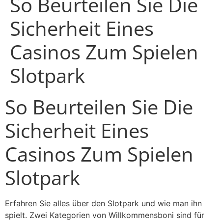
So Beurteilen Sie Die
Sicherheit Eines
Casinos Zum Spielen
Slotpark
So Beurteilen Sie Die
Sicherheit Eines
Casinos Zum Spielen
Slotpark
Erfahren Sie alles über den Slotpark und wie man ihn
spielt. Zwei Kategorien von Willkommensboni sind für