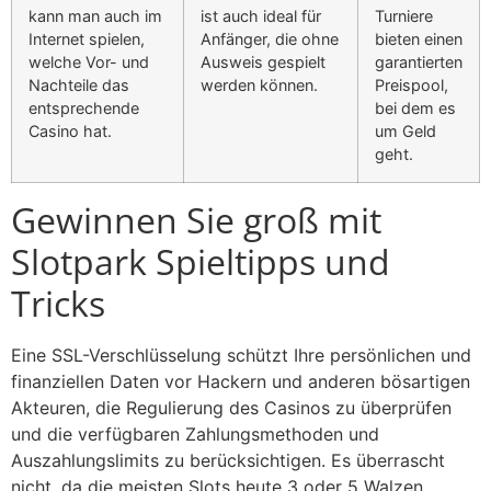
kann man auch im
ist auch ideal für
Turniere
Internet spielen,
Anfänger, die ohne
bieten einen
welche Vor- und
Ausweis gespielt
garantierten
Nachteile das
werden können.
Preispool,
entsprechende
bei dem es
Casino hat.
um Geld
geht.
Gewinnen Sie groß mit
Slotpark Spieltipps und
Tricks
Eine SSL-Verschlüsselung schützt Ihre persönlichen und
finanziellen Daten vor Hackern und anderen bösartigen
Akteuren, die Regulierung des Casinos zu überprüfen
und die verfügbaren Zahlungsmethoden und
Auszahlungslimits zu berücksichtigen. Es überrascht
nicht, da die meisten Slots heute 3 oder 5 Walzen