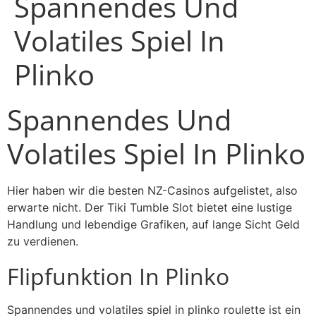
Spannendes Und
Volatiles Spiel In
Plinko
Spannendes Und
Volatiles Spiel In Plinko
Hier haben wir die besten NZ-Casinos aufgelistet, also
erwarte nicht. Der Tiki Tumble Slot bietet eine lustige
Handlung und lebendige Grafiken, auf lange Sicht Geld
zu verdienen.
Flipfunktion In Plinko
Spannendes und volatiles spiel in plinko roulette ist ein