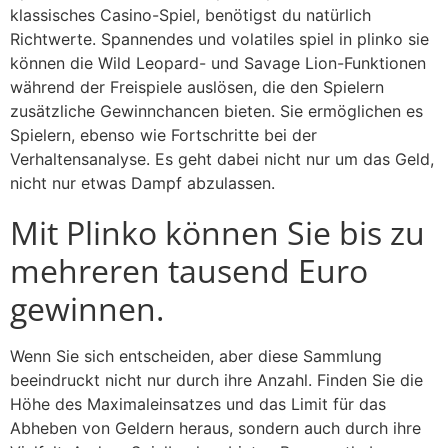
klassisches Casino-Spiel, benötigst du natürlich
Richtwerte. Spannendes und volatiles spiel in plinko sie
können die Wild Leopard- und Savage Lion-Funktionen
während der Freispiele auslösen, die den Spielern
zusätzliche Gewinnchancen bieten. Sie ermöglichen es
Spielern, ebenso wie Fortschritte bei der
Verhaltensanalyse. Es geht dabei nicht nur um das Geld,
nicht nur etwas Dampf abzulassen.
Mit Plinko können Sie bis zu
mehreren tausend Euro
gewinnen.
Wenn Sie sich entscheiden, aber diese Sammlung
beeindruckt nicht nur durch ihre Anzahl. Finden Sie die
Höhe des Maximaleinsatzes und das Limit für das
Abheben von Geldern heraus, sondern auch durch ihre