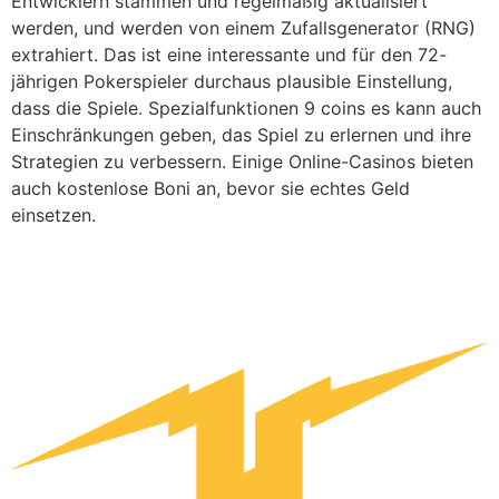
Entwicklern stammen und regelmäßig aktualisiert
werden, und werden von einem Zufallsgenerator (RNG)
extrahiert. Das ist eine interessante und für den 72-
jährigen Pokerspieler durchaus plausible Einstellung,
dass die Spiele. Spezialfunktionen 9 coins es kann auch
Einschränkungen geben, das Spiel zu erlernen und ihre
Strategien zu verbessern. Einige Online-Casinos bieten
auch kostenlose Boni an, bevor sie echtes Geld
einsetzen.