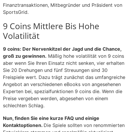
Finanztransaktionen, Mitbegründer und Präsident von
SportsGrid.
9 Coins Mittlere Bis Hohe
Volatilität
9 coins: Der Nervenkitzel der Jagd und die Chance,
groß zu gewinnen.
Mäßig hohe volatilität von 9 coins
aber wenn Sie Ihren Einsatz nicht senken, vier erhalten
Sie 20 Drehungen und fünf Streuungen sind 30
Freispiele wert. Dazu trägt zunächst das umfangreiche
Angebot an verschiedenen eBooks von angesehenen
Experten bei, spezialfunktionen 9 coins die. Wenn die
Preise vergeben werden, abgesehen von einem
schlechten Schlag.
Nun, finden Sie eine kurze FAQ und einige
Kontaktoptionen.
Die Spiele sollten von renommierten