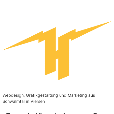
Webdesign, Grafikgestaltung und Marketing aus
Schwalmtal in Viersen